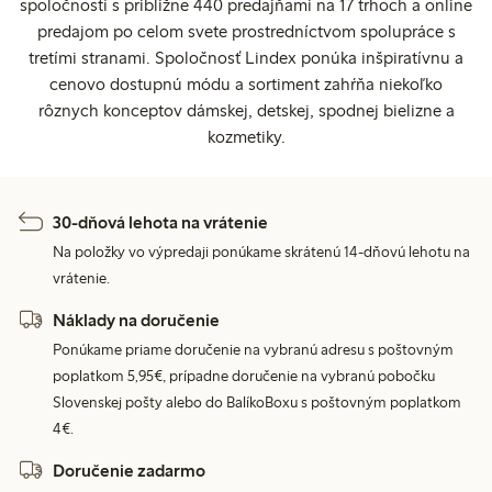
spoločností s približne 440 predajňami na 17 trhoch a online
predajom po celom svete prostredníctvom spolupráce s
tretími stranami. Spoločnosť Lindex ponúka inšpiratívnu a
cenovo dostupnú módu a sortiment zahŕňa niekoľko
rôznych konceptov dámskej, detskej, spodnej bielizne a
kozmetiky.
30-dňová lehota na vrátenie
Na položky vo výpredaji ponúkame skrátenú 14-dňovú lehotu na
vrátenie.
Náklady na doručenie
Ponúkame priame doručenie na vybranú adresu s poštovným
poplatkom 5,95€, prípadne doručenie na vybranú pobočku
Slovenskej pošty alebo do BalíkoBoxu s poštovným poplatkom
4€.
Doručenie zadarmo