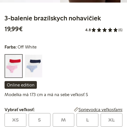
3-balenie brazílskych nohavičiek
19,99 €
19,99€
4.8
(6)
Farba:
Off White
Online edition
Modelka má 173 cm a má na sebe veľkosť S
Vybrať veľkosť:
Sprievodca veľkosťami
Vybrať veľkosť:
XS
S
M
L
XL