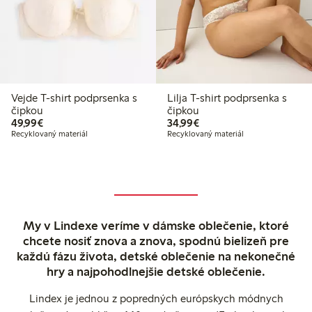
Vejde T-shirt podprsenka s
Lilja T-shirt podprsenka s
čipkou
čipkou
49,99 €
34,99 €
49,99€
34,99€
Recyklovaný materiál
Recyklovaný materiál
My v Lindexe veríme v dámske oblečenie, ktoré
chcete nosiť znova a znova, spodnú bielizeň pre
každú fázu života, detské oblečenie na nekonečné
hry a najpohodlnejšie detské oblečenie.
Lindex je jednou z popredných európskych módnych