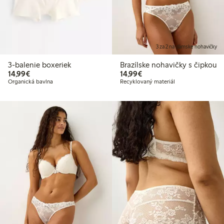
3 za 2 na dámske nohavičky
3-balenie boxeriek
Brazílske nohavičky s čipkou
14,99 €
14,99 €
14,99€
14,99€
Organická bavlna
Recyklovaný materiál