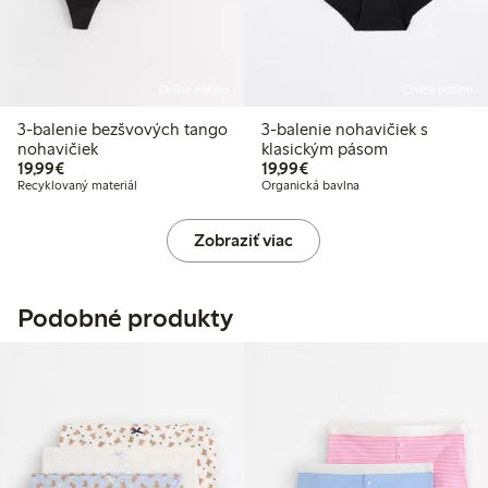
Online edition
Online edition
3-balenie bezšvových tango
3-balenie nohavičiek s
nohavičiek
klasickým pásom
19,99 €
19,99 €
19,99€
19,99€
Recyklovaný materiál
Organická bavlna
Zobraziť viac
Podobné produkty