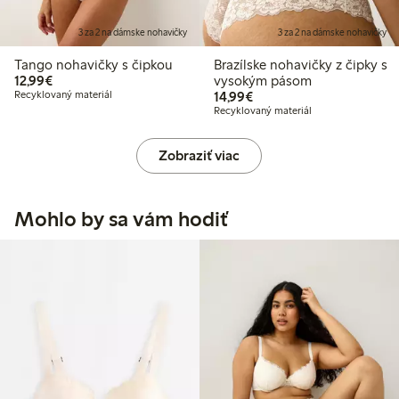
3 za 2 na dámske nohavičky
3 za 2 na dámske nohavičky
Tango nohavičky s čipkou
Brazílske nohavičky z čipky s
12,99 €
12,99€
vysokým pásom
14,99 €
Recyklovaný materiál
14,99€
Recyklovaný materiál
Zobraziť viac
Mohlo by sa vám hodiť