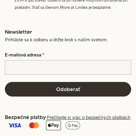
29,99 € (po zľave). Uplatní sa pri výbere možnosti doručenia pri
pokladni. Stať sa členom More at Lindex je bezplatné.
Newsletter
Prihláste sa k odberu a držte krok s naším svetom.
E-mailová adresa
*
Odoberať
Bezpečné platby
Prečítajte si viac o bezpečných platbách