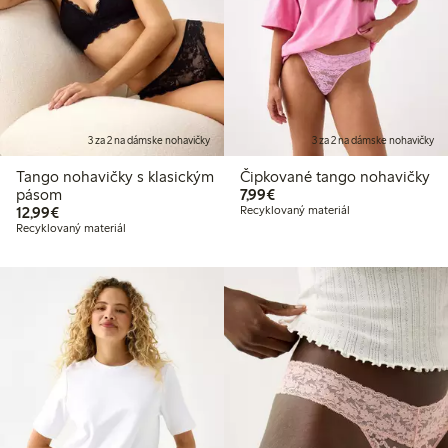
3 za 2 na dámske nohavičky
3 za 2 na dámske nohavičky
Tango nohavičky s klasickým
Čipkované tango nohavičky
7,99 €
pásom
7,99€
12,99 €
12,99€
Recyklovaný materiál
Recyklovaný materiál