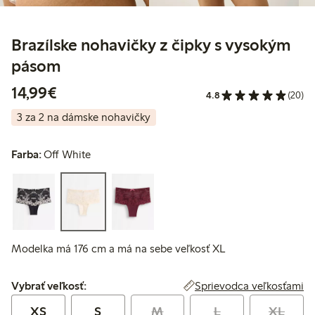
Brazílske nohavičky z čipky s vysokým
pásom
14,99 €
14,99€
4.8
(20)
3 za 2 na dámske nohavičky
Farba:
Off White
Modelka má 176 cm a má na sebe veľkosť XL
Vybrať veľkosť:
Sprievodca veľkosťami
Vybrať veľkosť:
XS
S
M
L
XL