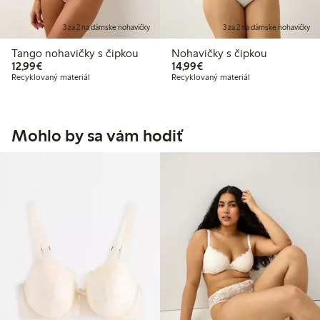
3 za 2 na dámske nohavičky
3 za 2 na dámske nohavičky
Tango nohavičky s čipkou
Nohavičky s čipkou
12,99 €
14,99 €
12,99€
14,99€
Recyklovaný materiál
Recyklovaný materiál
Mohlo by sa vám hodiť