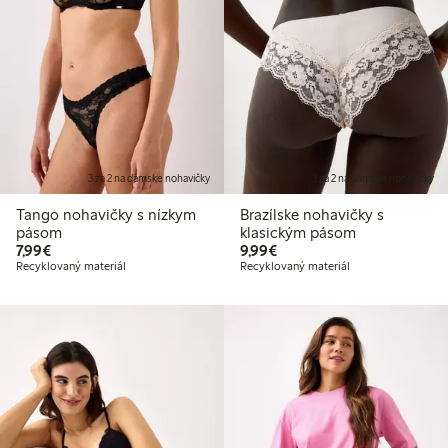
3 za 2 na dámske nohavičky
3 za 2 na dámske nohavičky
Tango nohavičky s nízkym
Brazílske nohavičky s
pásom
klasickým pásom
7,99 €
9,99 €
7,99€
9,99€
Recyklovaný materiál
Recyklovaný materiál