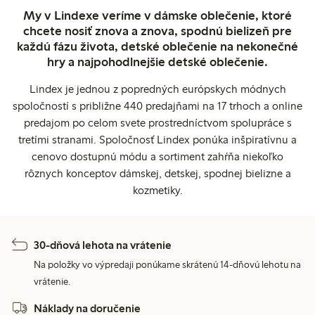
My v Lindexe veríme v dámske oblečenie, ktoré
chcete nosiť znova a znova, spodnú bielizeň pre
každú fázu života, detské oblečenie na nekonečné
hry a najpohodlnejšie detské oblečenie.
Lindex je jednou z popredných európskych módnych
spoločností s približne 440 predajňami na 17 trhoch a online
predajom po celom svete prostredníctvom spolupráce s
tretími stranami. Spoločnosť Lindex ponúka inšpiratívnu a
cenovo dostupnú módu a sortiment zahŕňa niekoľko
rôznych konceptov dámskej, detskej, spodnej bielizne a
kozmetiky.
30-dňová lehota na vrátenie
Na položky vo výpredaji ponúkame skrátenú 14-dňovú lehotu na
vrátenie.
Náklady na doručenie