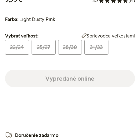
4.7
(14)
Farba:
Light Dusty Pink
Vybrať veľkosť:
Sprievodca veľkosťami
Vybrať veľkosť:
22/24
25/27
28/30
31/33
Vypredané online
Doručenie zadarmo