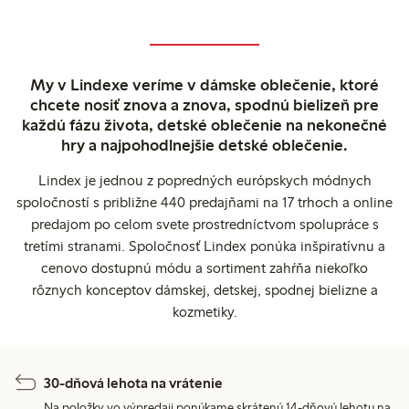
My v Lindexe veríme v dámske oblečenie, ktoré
chcete nosiť znova a znova, spodnú bielizeň pre
každú fázu života, detské oblečenie na nekonečné
hry a najpohodlnejšie detské oblečenie.
Lindex je jednou z popredných európskych módnych
spoločností s približne 440 predajňami na 17 trhoch a online
predajom po celom svete prostredníctvom spolupráce s
tretími stranami. Spoločnosť Lindex ponúka inšpiratívnu a
cenovo dostupnú módu a sortiment zahŕňa niekoľko
rôznych konceptov dámskej, detskej, spodnej bielizne a
kozmetiky.
30-dňová lehota na vrátenie
Na položky vo výpredaji ponúkame skrátenú 14-dňovú lehotu na