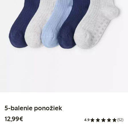
5-balenie ponožiek
12,99 €
12,99€
4.9
(52)