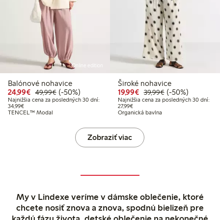
Online edition
Balónové nohavice
Široké nohavice
Zvýhodnená cena: 24,99 €
Bežná cena: 49,99 €
50% zľava
Zvýhodnená cena: 19,
Bežná cena: 39,9
50% zľava
24,99€
(-50%)
19,99€
(-50%)
49,99€
39,99€
Najnižšia cena za posledných 30 dní:
Najnižšia cena za posledných 30 dní:
Najnižšia cena za posledných 30 dní: 34,99 €
Najnižšia cena za posledných 30 dn
34,99€
27,99€
TENCEL™ Modal
Organická bavlna
Zobraziť viac
My v Lindexe veríme v dámske oblečenie, ktoré
chcete nosiť znova a znova, spodnú bielizeň pre
každú fázu života, detské oblečenie na nekonečné