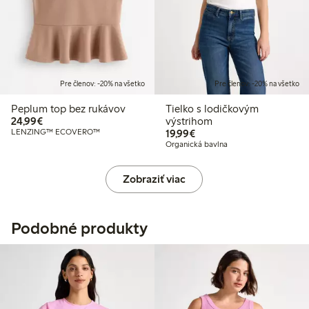
Pre členov: -20% na všetko
Pre členov: -20% na všetko
Peplum top bez rukávov
Tielko s lodičkovým
24,99 €
24,99€
výstrihom
19,99 €
LENZING™ ECOVERO™
19,99€
Organická bavlna
Zobraziť viac
Podobné produkty