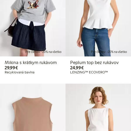
Pre členov: -20% na všetko
Pre členov: -20% na všetko
Mikina s krátkym rukávom
Peplum top bez rukávov
29,99 €
24,99 €
29,99€
24,99€
Recyklovaná bavlna
LENZING™ ECOVERO™