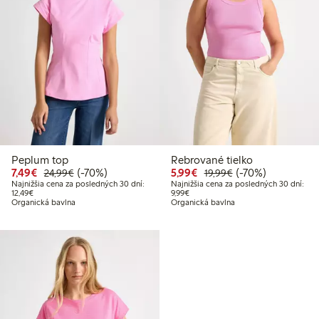
Peplum top
Rebrované tielko
Zvýhodnená cena: 7,49 €
Bežná cena: 24,99 €
70% zľava
Zvýhodnená cena: 5,99
Bežná cena: 19,99
70% zľava
7,49€
(-70%)
5,99€
(-70%)
24,99€
19,99€
Najnižšia cena za posledných 30 dní:
Najnižšia cena za posledných 30 dní:
Najnižšia cena za posledných 30 dní: 12,49 €
Najnižšia cena za posledných 30 dní
12,49€
9,99€
Organická bavlna
Organická bavlna