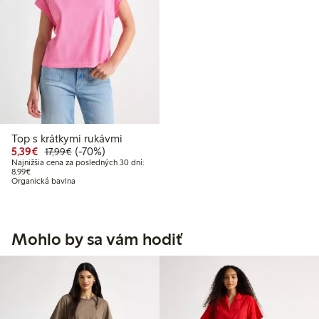
Top s krátkymi rukávmi
Zvýhodnená cena: 5,39 €
Bežná cena: 17,99 €
70% zľava
5,39€
(-70%)
17,99€
Najnižšia cena za posledných 30 dní:
Najnižšia cena za posledných 30 dní: 8,99 €
8,99€
Organická bavlna
Mohlo by sa vám hodiť