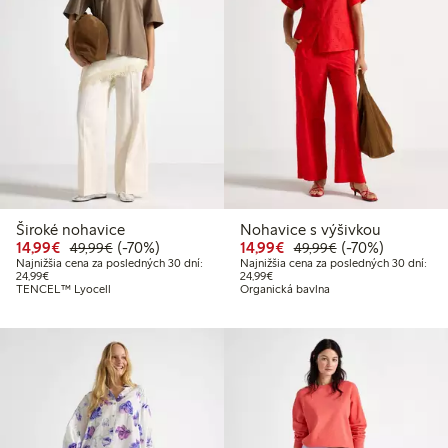
Široké nohavice
Nohavice s výšivkou
Zvýhodnená cena: 14,99 €
Bežná cena: 49,99 €
70% zľava
Zvýhodnená cena: 14,
Bežná cena: 49,
70% zľava
14,99€
(-70%)
14,99€
(-70%)
49,99€
49,99€
Najnižšia cena za posledných 30 dní:
Najnižšia cena za posledných 30 dní:
Najnižšia cena za posledných 30 dní: 24,99 €
Najnižšia cena za posledných 30 dn
24,99€
24,99€
TENCEL™ Lyocell
Organická bavlna