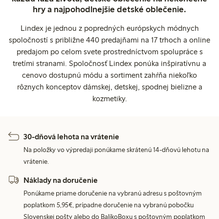
hry a najpohodlnejšie detské oblečenie.
Lindex je jednou z popredných európskych módnych
spoločností s približne 440 predajňami na 17 trhoch a online
predajom po celom svete prostredníctvom spolupráce s
tretími stranami. Spoločnosť Lindex ponúka inšpiratívnu a
cenovo dostupnú módu a sortiment zahŕňa niekoľko
rôznych konceptov dámskej, detskej, spodnej bielizne a
kozmetiky.
30-dňová lehota na vrátenie
Na položky vo výpredaji ponúkame skrátenú 14-dňovú lehotu na
vrátenie.
Náklady na doručenie
Ponúkame priame doručenie na vybranú adresu s poštovným
poplatkom 5,95€, prípadne doručenie na vybranú pobočku
Slovenskej pošty alebo do BalíkoBoxu s poštovným poplatkom