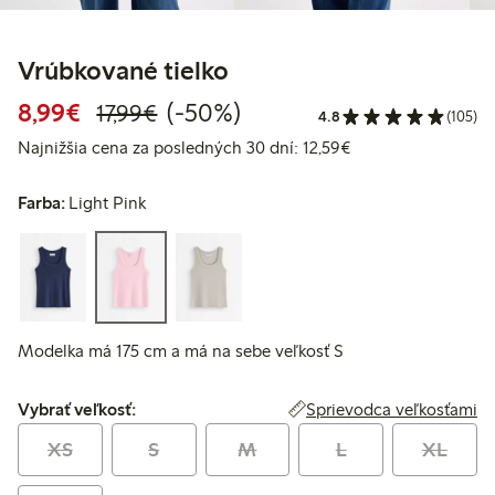
Vrúbkované tielko
Zvýhodnená cena: 8,99 €
Bežná cena: 17,99 €
50% zľava
8,99€
(-50%)
17,99€
4.8
(105)
Najnižšia cena za p
Najnižšia cena za posledných 30 dní: 12,59€
Farba:
Light Pink
Modelka má 175 cm a má na sebe veľkosť S
Vybrať veľkosť:
Sprievodca veľkosťami
Vybrať veľkosť:
XS
S
M
L
XL