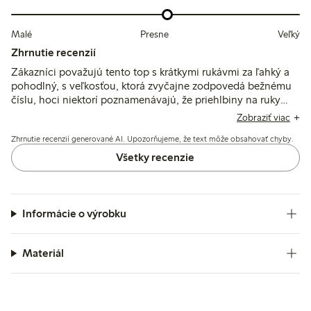
Malé
Presne
Veľký
Zhrnutie recenzií
Zákazníci považujú tento top s krátkymi rukávmi za ľahký a
pohodlný, s veľkosťou, ktorá zvyčajne zodpovedá bežnému
číslu, hoci niektorí poznamenávajú, že priehlbiny na ruky
môžu byť priestranné. Materiál je tenký a vzdušný, vhodný
Zobraziť viac
na teplé počasie, ale po praní môže mierne zraziť a vyzerá
Zhrnutie recenzií generované AI. Upozorňujeme, že text môže obsahovať chyby.
priehľadnejšie, než sa očakávalo.
Všetky recenzie
Informácie o výrobku
Materiál