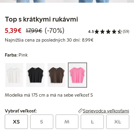
Top s krátkymi rukávmi
Zvýhodnená cena: 5,39 €
Bežná cena: 17,99 €
70% zľava
5,39€
(-70%)
17,99€
4.5
(59)
Najnižšia cena za p
Najnižšia cena za posledných 30 dní: 8,99€
Farba:
Pink
Modelka má 175 cm a má na sebe veľkosť S
Vybrať veľkosť:
Sprievodca veľkosťami
Vybrať veľkosť:
XS
S
M
L
XL