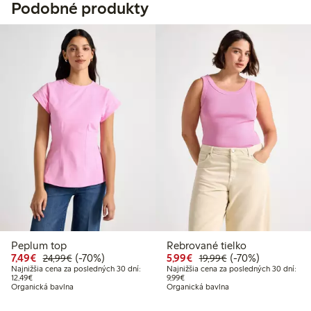
Podobné produkty
Peplum top
Rebrované tielko
Zvýhodnená cena: 7,49 €
Bežná cena: 24,99 €
70% zľava
Zvýhodnená cena: 5,99
Bežná cena: 19,99
70% zľava
7,49€
(-70%)
5,99€
(-70%)
24,99€
19,99€
Najnižšia cena za posledných 30 dní:
Najnižšia cena za posledných 30 dní:
Najnižšia cena za posledných 30 dní: 12,49 €
Najnižšia cena za posledných 30 dní
12,49€
9,99€
Organická bavlna
Organická bavlna