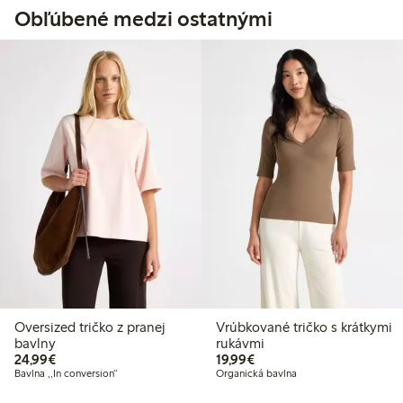
Obľúbené medzi ostatnými
Oversized tričko z pranej
Vrúbkované tričko s krátkymi
bavlny
rukávmi
24,99 €
19,99 €
24,99€
19,99€
Bavlna ,,In conversion“
Organická bavlna