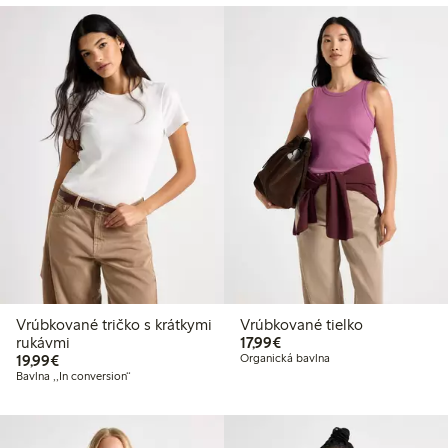
Vrúbkované tričko s krátkymi
Vrúbkované tielko
17,99 €
rukávmi
17,99€
19,99 €
19,99€
Organická bavlna
Bavlna ,,In conversion“