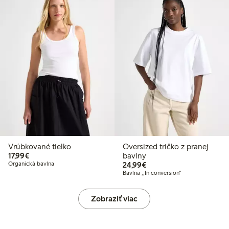
Vrúbkované tielko
Oversized tričko z pranej
17,99 €
17,99€
bavlny
24,99 €
Organická bavlna
24,99€
Bavlna ,,In conversion“
Zobraziť viac