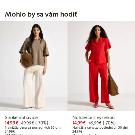
Mohlo by sa vám hodiť
Široké nohavice
Nohavice s výšivkou
Zvýhodnená cena: 14,99 €
Bežná cena: 49,99 €
70% zľava
Zvýhodnená cena: 14,
Bežná cena: 49,
70% zľava
14,99€
(-70%)
14,99€
(-70%)
49,99€
49,99€
Najnižšia cena za posledných 30 dní:
Najnižšia cena za posledných 30 dní:
Najnižšia cena za posledných 30 dní: 24,99 €
Najnižšia cena za posledných 30 dn
24,99€
24,99€