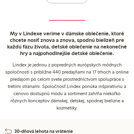
My v Lindexe veríme v dámske oblečenie, ktoré
chcete nosiť znova a znova, spodnú bielizeň pre
každú fázu života, detské oblečenie na nekonečné
hry a najpohodlnejšie detské oblečenie.
Lindex je jednou z popredných európskych módnych
spoločností s približne 440 predajňami na 17 trhoch a online
predajom po celom svete prostredníctvom spolupráce s
tretími stranami. Spoločnosť Lindex ponúka inšpiratívnu a
cenovo dostupnú módu a sortiment zahŕňa niekoľko
rôznych konceptov dámskej, detskej, spodnej bielizne a
kozmetiky.
30-dňová lehota na vrátenie