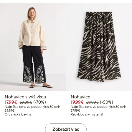
Nohavice s výšivkou
Nohavice
Zvýhodnená cena: 17,99 €
Bežná cena: 59,99 €
70% zľava
Zvýhodnená cena: 19,
Bežná cena: 39,9
50% zľava
17,99€
(-70%)
19,99€
(-50%)
59,99€
39,99€
Najnižšia cena za posledných 30 dní:
Najnižšia cena za posledných 30 dní:
Najnižšia cena za posledných 30 dní: 29,99 €
Najnižšia cena za posledných 30 dn
29,99€
27,99€
Organická bavlna
Recyklovaný materiál
Zobraziť viac