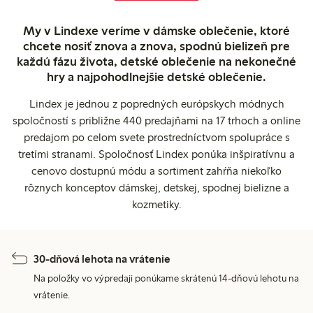
My v Lindexe veríme v dámske oblečenie, ktoré
chcete nosiť znova a znova, spodnú bielizeň pre
každú fázu života, detské oblečenie na nekonečné
hry a najpohodlnejšie detské oblečenie.
Lindex je jednou z popredných európskych módnych
spoločností s približne 440 predajňami na 17 trhoch a online
predajom po celom svete prostredníctvom spolupráce s
tretími stranami. Spoločnosť Lindex ponúka inšpiratívnu a
cenovo dostupnú módu a sortiment zahŕňa niekoľko
rôznych konceptov dámskej, detskej, spodnej bielizne a
kozmetiky.
30-dňová lehota na vrátenie
Na položky vo výpredaji ponúkame skrátenú 14-dňovú lehotu na
vrátenie.