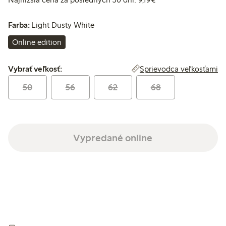
Farba:
Light Dusty White
Online edition
Vybrať veľkosť:
Sprievodca veľkosťami
Vybrať veľkosť:
50
56
62
68
Vypredané online