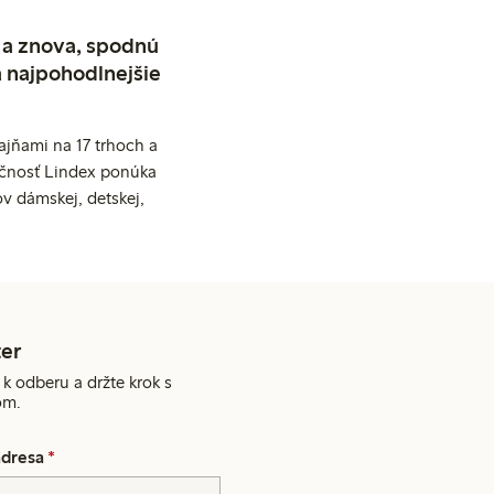
 a znova, spodnú
a najpohodlnejšie
jňami na 17 trhoch a
očnosť Lindex ponúka
v dámskej, detskej,
er
 k odberu a držte krok s
om.
adresa
*