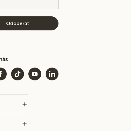
Odoberať
 nás