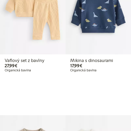
Vaflový set z bavlny
Mikina s dinosaurami
27,99 €
17,99 €
27,99€
17,99€
Organická bavlna
Organická bavlna