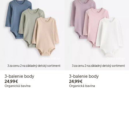
Online edition
Online edition
3 za cenu 2 na základný detský sortiment
3 za cenu 2 na základný detský sortiment
3-balenie body
3-balenie body
24,99 €
24,99 €
24,99€
24,99€
Organická bavlna
Organická bavlna