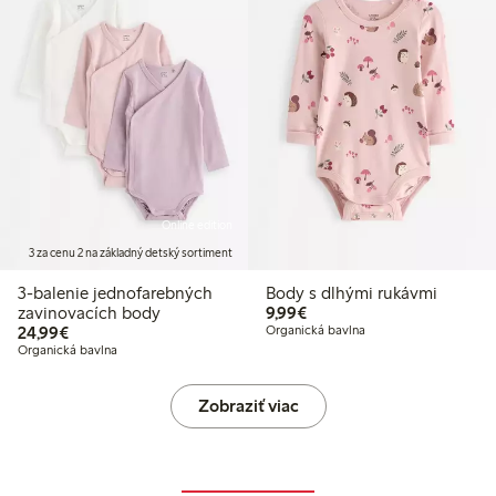
Online edition
3 za cenu 2 na základný detský sortiment
3-balenie jednofarebných
Body s dlhými rukávmi
9,99 €
zavinovacích body
9,99€
24,99 €
24,99€
Organická bavlna
Organická bavlna
Zobraziť viac