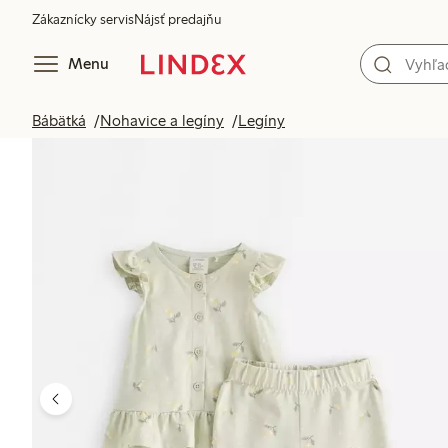
Zákaznícky servis
Nájsť predajňu
Menu
Bábätká
Nohavice a legíny
Legíny