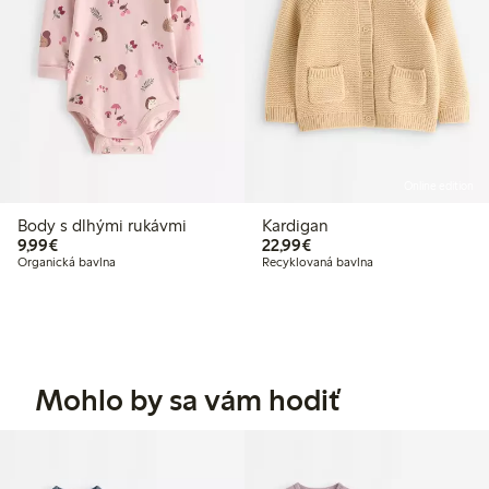
Online edition
Body s dlhými rukávmi
Kardigan
9,99 €
22,99 €
9,99€
22,99€
Organická bavlna
Recyklovaná bavlna
Mohlo by sa vám hodiť