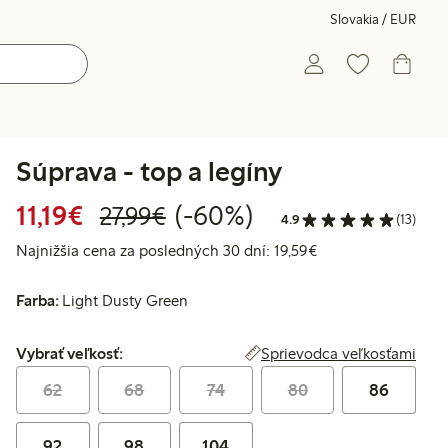
Slovakia / EUR
Súprava - top a legíny
Zvýhodnená cena: 11,19 €
Bežná cena: 27,99 €
60% zľava
11,19€
(-60%)
27,99€
4.9
(13)
Najnižšia cena za p
Najnižšia cena za posledných 30 dní: 19,59€
Farba:
Light Dusty Green
Vybrať veľkosť:
Sprievodca veľkosťami
Vybrať veľkosť:
62
68
74
80
86
92
98
104