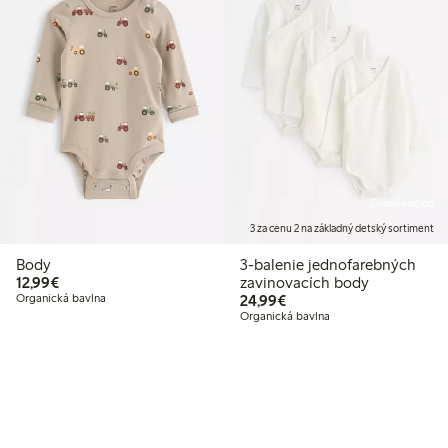
Online edition
3 za cenu 2 na základný detský sortiment
Body
3-balenie jednofarebných
12,99 €
12,99€
zavinovacích body
24,99 €
Organická bavlna
24,99€
Organická bavlna