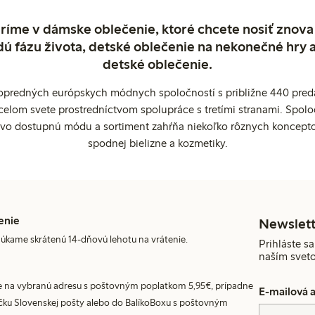
ríme v dámske oblečenie, ktoré chcete nosiť znova
dú fázu života, detské oblečenie na nekonečné hry 
detské oblečenie.
popredných európskych módnych spoločností s približne 440 preda
celom svete prostredníctvom spolupráce s tretími stranami. Spol
ovo dostupnú módu a sortiment zahŕňa niekoľko rôznych koncepto
spodnej bielizne a kozmetiky.
enie
Newslett
úkame skrátenú 14-dňovú lehotu na vrátenie.
Prihláste sa
naším svet
 na vybranú adresu s poštovným poplatkom 5,95€, prípadne
E-mailová 
ku Slovenskej pošty alebo do BalíkoBoxu s poštovným