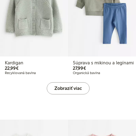
Kardigan
Súprava s mikinou a legínami
22,99 €
27,99 €
22,99€
27,99€
Recyklovaná bavlna
Organická bavlna
Zobraziť viac