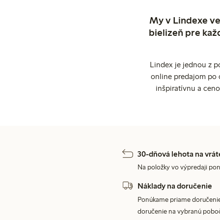
My v Lindexe ve
bielizeň pre kaž
Lindex je jednou z 
online predajom po 
inšpiratívnu a cen
30-dňová lehota na vrát
Na položky vo výpredaji pon
Náklady na doručenie
Ponúkame priame doručenie
doručenie na vybranú poboč