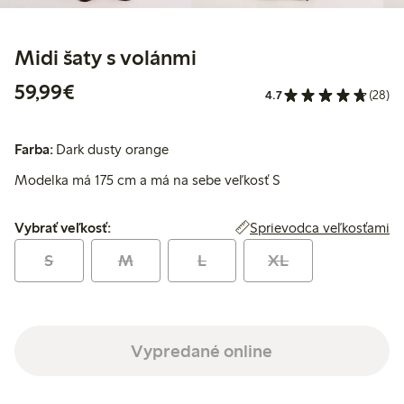
Midi šaty s volánmi
59,99 €
59,99€
4.7
(28)
Farba:
Dark dusty orange
Modelka má 175 cm a má na sebe veľkosť S
Vybrať veľkosť:
Sprievodca veľkosťami
Vybrať veľkosť:
S
M
L
XL
Vypredané online