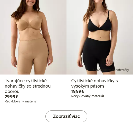
3 za 2 na dámske nohavičky
Tvarujúce cyklistické
Cyklistické nohavičky s
nohavičky so strednou
vysokým pásom
19,99 €
oporou
19,99€
29,99 €
29,99€
Recyklovaný materiál
Recyklovaný materiál
Zobraziť viac