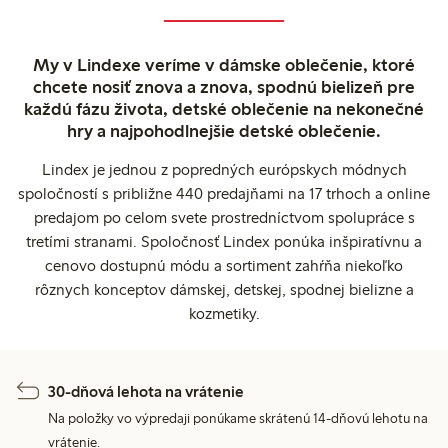
My v Lindexe veríme v dámske oblečenie, ktoré
chcete nosiť znova a znova, spodnú bielizeň pre
každú fázu života, detské oblečenie na nekonečné
hry a najpohodlnejšie detské oblečenie.
Lindex je jednou z popredných európskych módnych
spoločností s približne 440 predajňami na 17 trhoch a online
predajom po celom svete prostredníctvom spolupráce s
tretími stranami. Spoločnosť Lindex ponúka inšpiratívnu a
cenovo dostupnú módu a sortiment zahŕňa niekoľko
rôznych konceptov dámskej, detskej, spodnej bielizne a
kozmetiky.
30-dňová lehota na vrátenie
Na položky vo výpredaji ponúkame skrátenú 14-dňovú lehotu na
vrátenie.