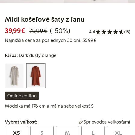
Midi košeľové šaty z ľanu
Zvýhodnená cena: 39,99 €
Bežná cena: 79,99 €
50% zľava
39,99€
(-50%)
79,99€
4.6
(15)
Najnižšia cena za 
Najnižšia cena za posledných 30 dní: 55,99€
Farba:
Dark dusty orange
Online edition
Modelka má 176 cm a má na sebe veľkosť S
Vybrať veľkosť:
Sprievodca veľkosťami
Vybrať veľkosť:
XS
S
M
L
XL