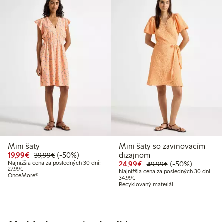
Mini šaty
Mini šaty so zavinovacím
Zvýhodnená cena: 19,99 €
Bežná cena: 39,99 €
50% zľava
19,99€
(-50%)
dizajnom
39,99€
Zvýhodnená cena: 24,
Bežná cena: 49,
50% zľava
Najnižšia cena za posledných 30 dní:
24,99€
(-50%)
49,99€
Najnižšia cena za posledných 30 dní: 27,99 €
27,99€
Najnižšia cena za posledných 30 dní:
OnceMore®
Najnižšia cena za posledných 30 dn
34,99€
Recyklovaný materiál