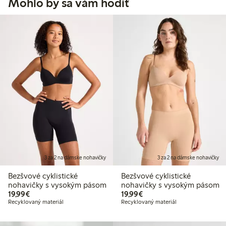
Mohlo by sa vám hodiť
3 za 2 na dámske nohavičky
3 za 2 na dámske nohavičky
Bezšvové cyklistické
Bezšvové cyklistické
nohavičky s vysokým pásom
nohavičky s vysokým pásom
19,99 €
19,99 €
19,99€
19,99€
Recyklovaný materiál
Recyklovaný materiál