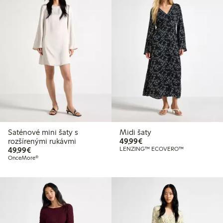
Saténové mini šaty s
Midi šaty
49,99 €
rozšírenými rukávmi
49,99€
49,99 €
49,99€
LENZING™ ECOVERO™
OnceMore®