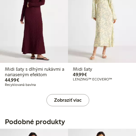
Midi šaty s dlhými rukávmi a
Midi šaty
49,99 €
nariaseným efektom
49,99€
44,99 €
44,99€
LENZING™ ECOVERO™
Recyklovaná bavlna
Zobraziť viac
Podobné produkty