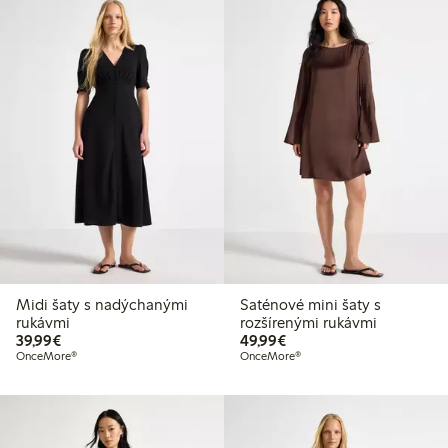
Midi šaty s nadýchanými
Saténové mini šaty s
rukávmi
rozšírenými rukávmi
39,99 €
49,99 €
39,99€
49,99€
OnceMore®
OnceMore®