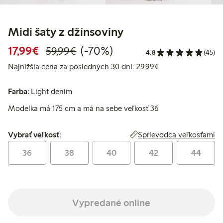
Midi šaty z džínsoviny
Zvýhodnená cena: 17,99 €
Bežná cena: 59,99 €
70% zľava
17,99€
(-70%)
59,99€
4.8
(45)
Najnižšia cena za 
Najnižšia cena za posledných 30 dní: 29,99€
Farba:
Light denim
Modelka má 175 cm a má na sebe veľkosť 36
Vybrať veľkosť:
Sprievodca veľkosťami
Vybrať veľkosť:
36
38
40
42
44
Vypredané online