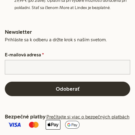
29,99 € (po zľave). Uplatní sa pri výbere možnosti doručenia pri
pokladni. Stať sa členom More at Lindex je bezplatné.
Newsletter
Prihláste sa k odberu a držte krok s naším svetom.
E-mailová adresa
*
Odoberať
Bezpečné platby
Prečítajte si viac o bezpečných platbách