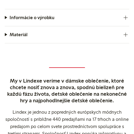
Informácie o výrobku
Materiál
My v Lindexe veríme v dámske oblečenie, ktoré
chcete nosiť znova a znova, spodnú bielizeň pre
každú fázu života, detské oblečenie na nekonečné
hry a najpohodlnejšie detské oblečenie.
Lindex je jednou z popredných európskych módnych
spoločností s približne 440 predajňami na 17 trhoch a online
predajom po celom svete prostredníctvom spolupráce s
tretími stranami. Spoločnosť Lindex ponúka inšpiratívnu a