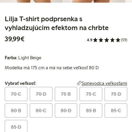
Lilja T-shirt podprsenka s
vyhladzujúcim efektom na chrbte
39,99 €
39,99€
4.9
(59)
Farba:
Light Beige
Modelka má 175 cm a má na sebe veľkosť 80 D
Vybrať veľkosť:
Sprievodca veľkosťami
Vybrať veľkosť:
70 C
70 D
75 B
75 C
75 D
80 B
80 C
80 D
85 B
85 C
85 D