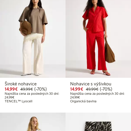
Široké nohavice
Nohavice s výšivkou
Zvýhodnená cena: 14,99 €
Bežná cena: 49,99 €
70% zľava
Zvýhodnená cena: 14,
Bežná cena: 49,
70% zľava
14,99€
(-70%)
14,99€
(-70%)
49,99€
49,99€
Najnižšia cena za posledných 30 dní:
Najnižšia cena za posledných 30 dní:
Najnižšia cena za posledných 30 dní: 24,99 €
Najnižšia cena za posledných 30 dn
24,99€
24,99€
TENCEL™ Lyocell
Organická bavlna