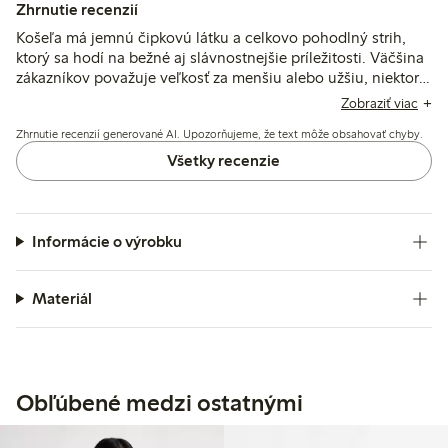
Zhrnutie recenzií
Košeľa má jemnú čipkovú látku a celkovo pohodlný strih,
ktorý sa hodí na bežné aj slávnostnejšie príležitosti. Väčšina
zákazníkov považuje veľkosť za menšiu alebo užšiu, niektorí
odporúčajú zvoliť o číslo väčšiu veľkosť, zatiaľ čo niektorí
Zobraziť viac
spomínajú problémy s medzerami medzi gombíkmi a
Zhrnutie recenzií generované AI. Upozorňujeme, že text môže obsahovať chyby.
odolnosťou.
Všetky recenzie
Informácie o výrobku
Materiál
Obľúbené medzi ostatnými