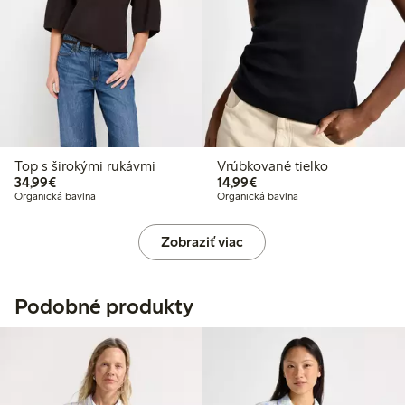
Top s širokými rukávmi
Vrúbkované tielko
34,99 €
14,99 €
34,99€
14,99€
Organická bavlna
Organická bavlna
Zobraziť viac
Podobné produkty