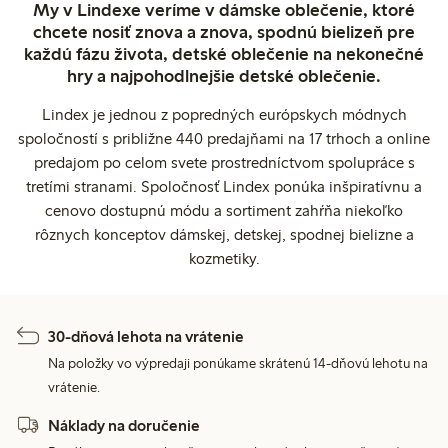
My v Lindexe veríme v dámske oblečenie, ktoré
chcete nosiť znova a znova, spodnú bielizeň pre
každú fázu života, detské oblečenie na nekonečné
hry a najpohodlnejšie detské oblečenie.
Lindex je jednou z popredných európskych módnych
spoločností s približne 440 predajňami na 17 trhoch a online
predajom po celom svete prostredníctvom spolupráce s
tretími stranami. Spoločnosť Lindex ponúka inšpiratívnu a
cenovo dostupnú módu a sortiment zahŕňa niekoľko
rôznych konceptov dámskej, detskej, spodnej bielizne a
kozmetiky.
30-dňová lehota na vrátenie
Na položky vo výpredaji ponúkame skrátenú 14-dňovú lehotu na
vrátenie.
Náklady na doručenie