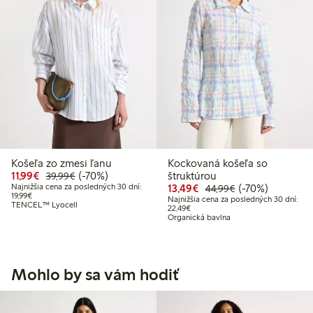
Košeľa zo zmesi ľanu
Kockovaná košeľa so
Zvýhodnená cena: 11,99 €
Bežná cena: 39,99 €
70% zľava
11,99€
(-70%)
štruktúrou
39,99€
Zvýhodnená cena: 13,
Bežná cena: 44,
70% zľava
Najnižšia cena za posledných 30 dní:
13,49€
(-70%)
44,99€
Najnižšia cena za posledných 30 dní: 19,99 €
19,99€
Najnižšia cena za posledných 30 dní:
TENCEL™ Lyocell
Najnižšia cena za posledných 30 dn
22,49€
Organická bavlna
Mohlo by sa vám hodiť