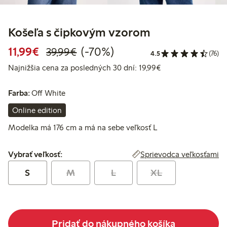
Košeľa s čipkovým vzorom
Zvýhodnená cena: 11,99 €
Bežná cena: 39,99 €
70% zľava
11,99€
(-70%)
39,99€
4.5
(76)
Najnižšia cena za p
Najnižšia cena za posledných 30 dní: 19,99€
Farba:
Off White
Online edition
Modelka má 176 cm a má na sebe veľkosť L
Vybrať veľkosť:
Sprievodca veľkosťami
Vybrať veľkosť:
S
M
L
XL
Pridať do nákupného košíka