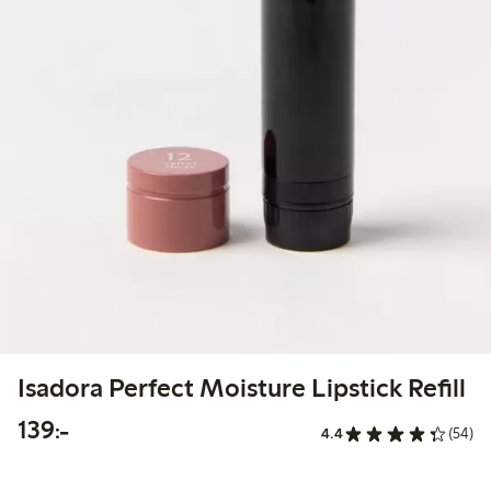
Isadora Perfect Moisture Lipstick Refill
139,00 kr
139:-
4.4
(54)