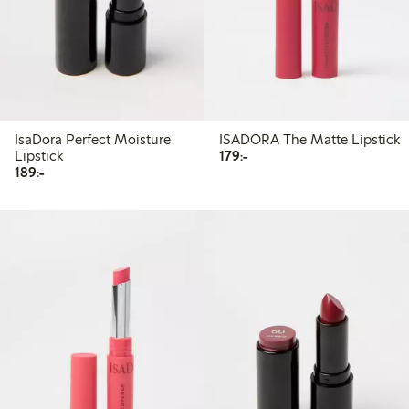
IsaDora Perfect Moisture
ISADORA The Matte Lipstick
179,00 kr
Lipstick
179:-
189,00 kr
189:-