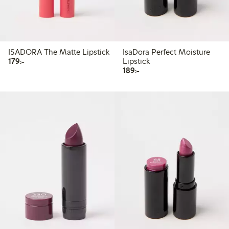
ISADORA The Matte Lipstick
IsaDora Perfect Moisture
179,00 kr
179:-
Lipstick
189,00 kr
189:-