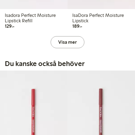
Isadora Perfect Moisture
IsaDora Perfect Moisture
Lipstick Refill
Lipstick
129,00 kr
189,00 kr
129:-
189:-
Visa mer
Du kanske också behöver