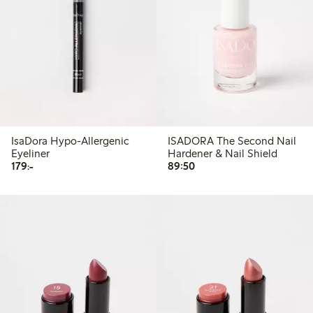
IsaDora Hypo-Allergenic
ISADORA The Second Nail
Eyeliner
Hardener & Nail Shield
179,00 kr
89,50 kr
179:-
89:50