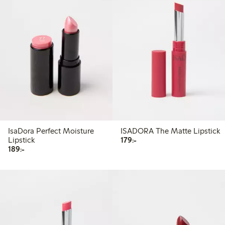
IsaDora Perfect Moisture
ISADORA The Matte Lipstick
179,00 kr
Lipstick
179:-
189,00 kr
189:-