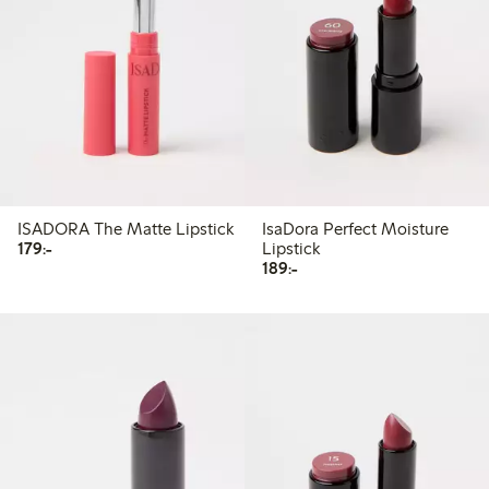
ISADORA The Matte Lipstick
IsaDora Perfect Moisture
179,00 kr
179:-
Lipstick
189,00 kr
189:-