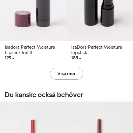
Isadora Perfect Moisture
IsaDora Perfect Moisture
Lipstick Refill
Lipstick
129,00 kr
189,00 kr
129:-
189:-
Visa mer
Du kanske också behöver