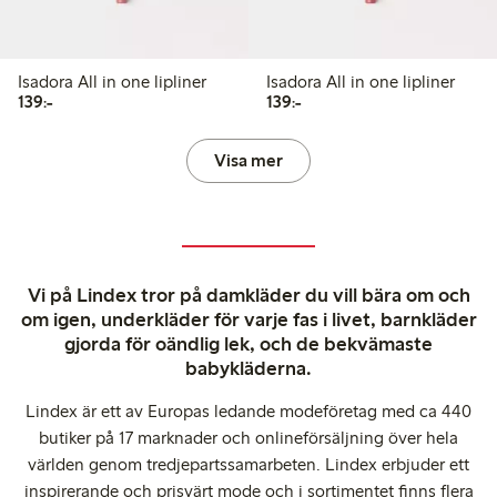
Isadora All in one lipliner
Isadora All in one lipliner
139,00 kr
139,00 kr
139:-
139:-
Visa mer
Vi på Lindex tror på damkläder du vill bära om och
om igen, underkläder för varje fas i livet, barnkläder
gjorda för oändlig lek, och de bekvämaste
babykläderna.
Lindex är ett av Europas ledande modeföretag med ca 440
butiker på 17 marknader och onlineförsäljning över hela
världen genom tredjepartssamarbeten. Lindex erbjuder ett
inspirerande och prisvärt mode och i sortimentet finns flera