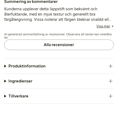
Summering av kommentarer
Kunderna upplever detta läppstift som bekvämt och
återfuktande, med en mjuk textur och generellt bra
färgåtergivning. Vissa noterar att färgen bleknar snabbt eller
ser mörkare ut än förväntat, medan några nämner torrhet
Visa mer
eller problem med påfyllningsmekanismen.
AI-genererad sammanfattning av recensioner. Observera att texten kan innehålla
fel.
Alla recensioner
Produktinformation
Ingredienser
Tillverkare