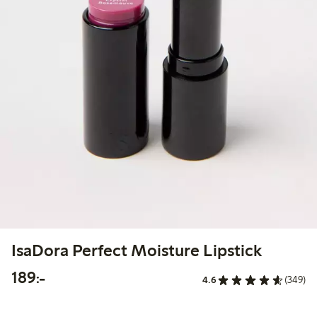
IsaDora Perfect Moisture Lipstick
189,00 kr
189:-
4.6
(349)