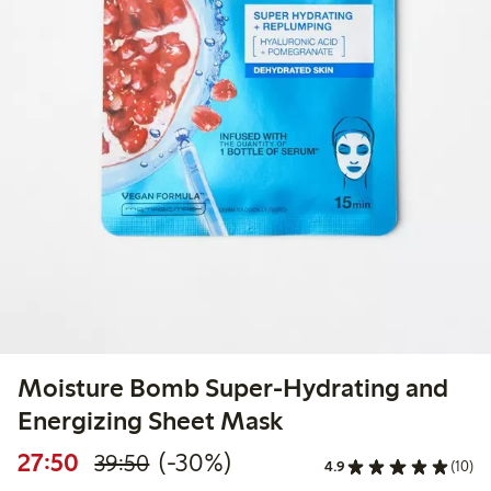
Moisture Bomb Super-Hydrating and
Energizing Sheet Mask
Rabatterat pris: 27,50 kr
Ordinarie pris: 39,50 kr
30% rabatt
27:50
(-30%)
39:50
4.9
(10)