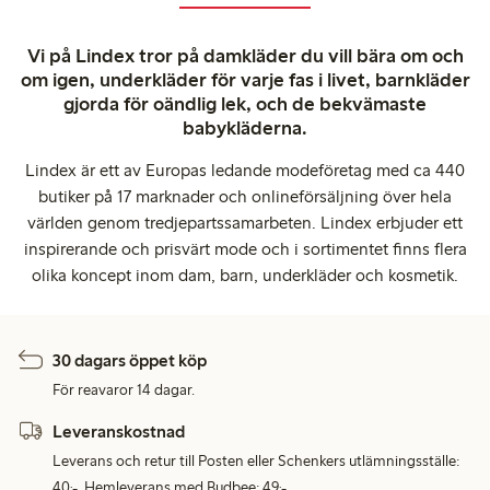
Vi på Lindex tror på damkläder du vill bära om och
om igen, underkläder för varje fas i livet, barnkläder
gjorda för oändlig lek, och de bekvämaste
babykläderna.
Lindex är ett av Europas ledande modeföretag med ca 440
butiker på 17 marknader och onlineförsäljning över hela
världen genom tredjepartssamarbeten. Lindex erbjuder ett
inspirerande och prisvärt mode och i sortimentet finns flera
olika koncept inom dam, barn, underkläder och kosmetik.
30 dagars öppet köp
För reavaror 14 dagar.
Leveranskostnad
Leverans och retur till Posten eller Schenkers utlämningsställe:
40:-. Hemleverans med Budbee: 49:-.