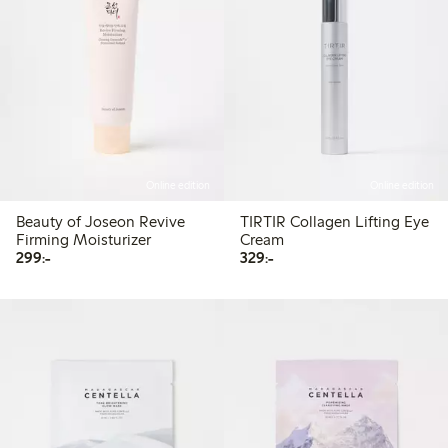
Online edition
Online edition
Beauty of Joseon Revive
TIRTIR Collagen Lifting Eye
Firming Moisturizer
Cream
299,00 kr
329,00 kr
299:-
329:-