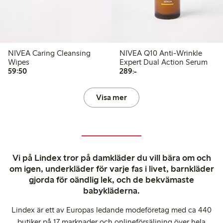
NIVEA Caring Cleansing
NIVEA Q10 Anti-Wrinkle
Wipes
Expert Dual Action Serum
59,50 kr
289,00 kr
59:50
289:-
Visa mer
Vi på Lindex tror på damkläder du vill bära om och
om igen, underkläder för varje fas i livet, barnkläder
gjorda för oändlig lek, och de bekvämaste
babykläderna.
Lindex är ett av Europas ledande modeföretag med ca 440
butiker på 17 marknader och onlineförsäljning över hela