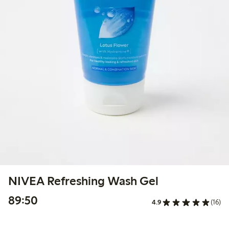
NIVEA Refreshing Wash Gel
89,50 kr
89:50
4.9
(16)