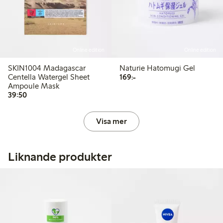
Online edition
Online edition
SKIN1004 Madagascar
Naturie Hatomugi Gel
169,00 kr
Centella Watergel Sheet
169:-
Ampoule Mask
39,50 kr
39:50
Visa mer
Liknande produkter