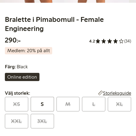
Bralette i Pimabomull - Female
Engineering
290,00 kr
290:-
4.2
(34)
Medlem: 20% på allt
Färg:
Black
Online edition
Välj storlek:
Storleksguide
Välj storlek:
XS
S
M
L
XL
XXL
3XL