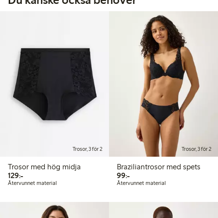
Trosor, 3 för 2
Trosor, 3 för 2
Trosor med hög midja
Braziliantrosor med spets
129,00 kr
99,00 kr
129:-
99:-
Återvunnet material
Återvunnet material