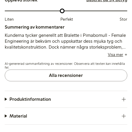
Liten
Perfekt
Stor
Summering av kommentarer
Kunderna tycker generellt att Bralette i Pimabomull - Female
Engineering är bekväm och uppskattar dess mjuka tyg och
kvalitetskonstruktion. Dock nämner några storleksproblem,
särskilt för dem med större byst, och noterar att banden kan
Visa mer
glida av eller vara placerade för långt ifrån varandra. Några
AI-genererad sammanfattning av recensioner. Observera att texten kan innehålla
recensioner lyfter fram oro kring passformen runt
fel.
armhålorna och det nedre elastiska bandet som orsakar
Alla recensioner
obehag. Sammanfattningsvis ses braletten som ett bra
alternativ för lätta aktiviteter, särskilt för mindre byst.
Produktinformation
Material