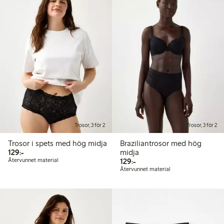
Trosor, 3 för 2
Trosor, 3 för 2
Trosor i spets med hög midja
Braziliantrosor med hög
129,00 kr
129:-
midja
129,00 kr
Återvunnet material
129:-
Återvunnet material