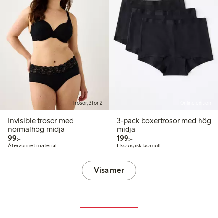
Trosor, 3 för 2
Online edition
Invisible trosor med
3-pack boxertrosor med hög
normalhög midja
midja
99,00 kr
199,00 kr
99:-
199:-
Återvunnet material
Ekologisk bomull
Visa mer