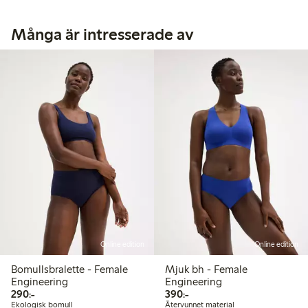
Många är intresserade av
Online edition
Online edition
Bomullsbralette - Female
Mjuk bh - Female
Engineering
Engineering
290,00 kr
390,00 kr
290:-
390:-
Ekologisk bomull
Återvunnet material