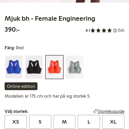
Mjuk bh - Female Engineering
390,00 kr
390:-
4.1
(54)
Färg:
Red
Online edition
Modellen är 175 cm och har på sig storlek S
Välj storlek:
Storleksguide
Välj storlek:
XS
S
M
L
XL