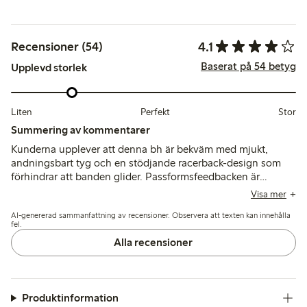
4.1
Recensioner (54)
Baserat på 54 betyg
Upplevd storlek
Liten
Perfekt
Stor
Summering av kommentarer
Kunderna upplever att denna bh är bekväm med mjukt,
andningsbart tyg och en stödjande racerback-design som
förhindrar att banden glider. Passformsfeedbacken är
blandad, där många noterar att storlekarna är små eller
Visa mer
inkonsekventa, medan andra rapporterar bra formhållning
AI-genererad sammanfattning av recensioner. Observera att texten kan innehålla
och komfort, även om vissa nämner mindre problem med
fel.
styvhet eller skav.
Alla recensioner
Produktinformation