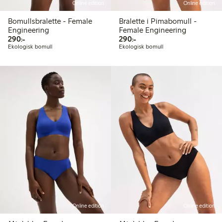
Online edition
Online edition
Bomullsbralette - Female
Bralette i Pimabomull -
Engineering
Female Engineering
290,00 kr
290,00 kr
290:-
290:-
Ekologisk bomull
Ekologisk bomull
Online edition
Online edition