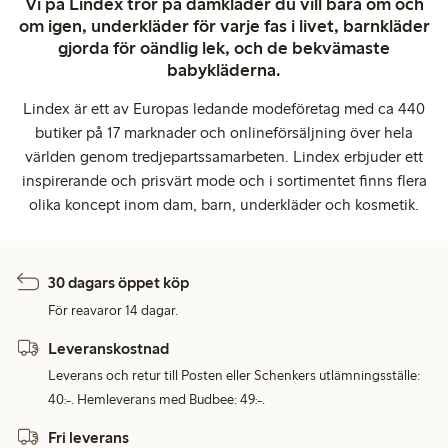
Vi på Lindex tror på damkläder du vill bära om och
om igen, underkläder för varje fas i livet, barnkläder
gjorda för oändlig lek, och de bekvämaste
babykläderna.
Lindex är ett av Europas ledande modeföretag med ca 440
butiker på 17 marknader och onlineförsäljning över hela
världen genom tredjepartssamarbeten. Lindex erbjuder ett
inspirerande och prisvärt mode och i sortimentet finns flera
olika koncept inom dam, barn, underkläder och kosmetik.
30 dagars öppet köp
För reavaror 14 dagar.
Leveranskostnad
Leverans och retur till Posten eller Schenkers utlämningsställe:
40:-. Hemleverans med Budbee: 49:-.
Fri leverans