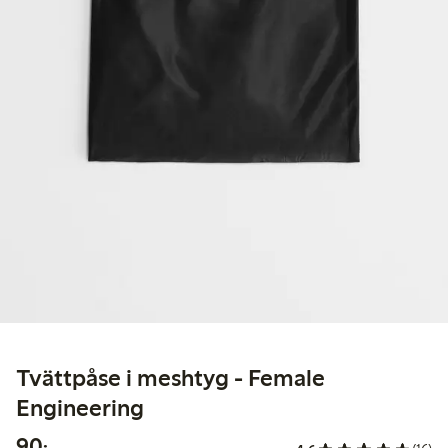
Tvättpåse i meshtyg - Female
Engineering
90,00 kr
90:-