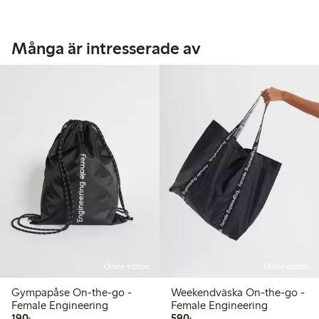
Många är intresserade av
Online edition
Online edition
Gympapåse On-the-go -
Weekendväska On-the-go -
Female Engineering
Female Engineering
190,00 kr
590,00 kr
190:-
590:-