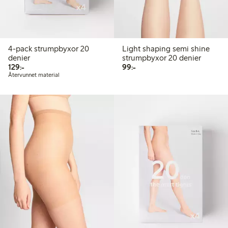
4-pack strumpbyxor 20
Light shaping semi shine
denier
strumpbyxor 20 denier
129,00 kr
99,00 kr
129:-
99:-
Återvunnet material