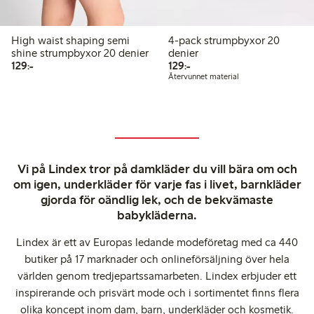
High waist shaping semi
4-pack strumpbyxor 20
shine strumpbyxor 20 denier
denier
129,00 kr
129,00 kr
129:-
129:-
Återvunnet material
Vi på Lindex tror på damkläder du vill bära om och
om igen, underkläder för varje fas i livet, barnkläder
gjorda för oändlig lek, och de bekvämaste
babykläderna.
Lindex är ett av Europas ledande modeföretag med ca 440
butiker på 17 marknader och onlineförsäljning över hela
världen genom tredjepartssamarbeten. Lindex erbjuder ett
inspirerande och prisvärt mode och i sortimentet finns flera
olika koncept inom dam, barn, underkläder och kosmetik.