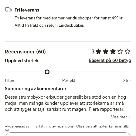
Fri leverans
Fri leverans för medlemmar när du shoppar för minst 499 kr.
Alltid fri frakt och retur i Lindexbutiker.
3
Recensioner (60)
Baserat på 60 betyg
Upplevd storlek
Liten
Perfekt
Stor
Summering av kommentarer
Dessa strumpbyxor erbjuder generellt bra stöd och en hög
midja, men många kunder upplever att storlekarna är små
och att tyget är tajt, särskilt runt magen. Flera rapporterar
problem med hållbarheten och noterar att strumpbyxorna
Visa mer
lätt går sönder eller får löpor samt att sömmarna kan vara
AI-genererad sammanfattning av recensioner. Observera att texten kan innehålla
obekväma eller synliga under kläder.
fel.