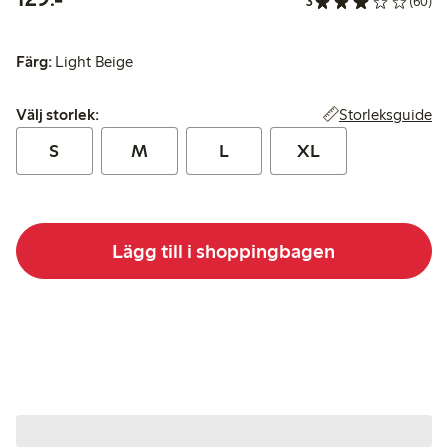
3
(60)
Färg:
Light Beige
Välj storlek:
Storleksguide
Välj storlek:
S
M
L
XL
Lägg till i shoppingbagen