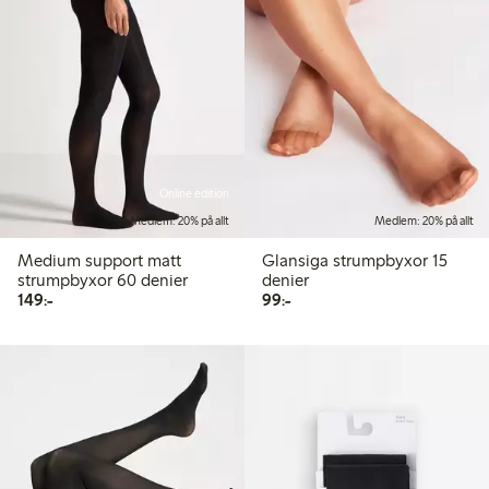
Online edition
Medlem: 20% på allt
Medlem: 20% på allt
Medium support matt
Glansiga strumpbyxor 15
strumpbyxor 60 denier
denier
149,00 kr
99,00 kr
149:-
99:-