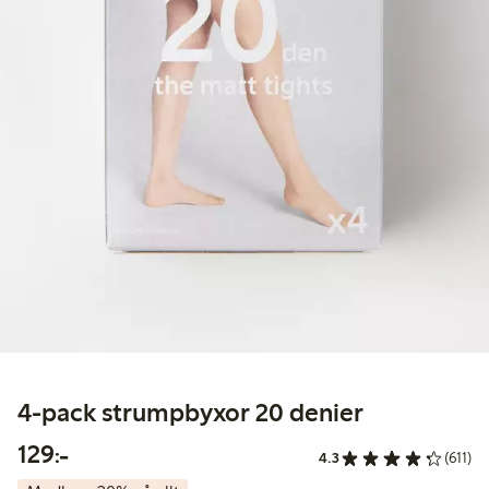
4-pack strumpbyxor 20 denier
129,00 kr
129:-
4.3
(611)