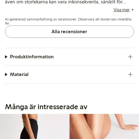
även om storlekarna kan vara inkonsekventa, särskilt för
längre kvinnor. Många upplever dem som hållbara för
Visa mer
vardagsbruk, men vissa rapporterar problem med sömmar,
AI-genererad sammanfattning av recensioner. Observera att texten kan innehålla
begränsad stretch och ömtålighet efter tvätt.
fel.
Alla recensioner
Produktinformation
Material
Många är intresserade av