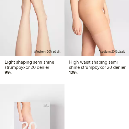
Medlem: 20% på allt
Medlem: 20% på allt
Light shaping semi shine
High waist shaping semi
strumpbyxor 20 denier
shine strumpbyxor 20 denier
99,00 kr
129,00 kr
99:-
129:-