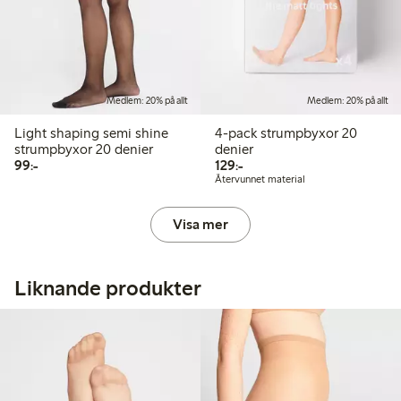
Medlem: 20% på allt
Medlem: 20% på allt
Light shaping semi shine
4-pack strumpbyxor 20
strumpbyxor 20 denier
denier
99,00 kr
129,00 kr
99:-
129:-
Återvunnet material
Visa mer
Liknande produkter