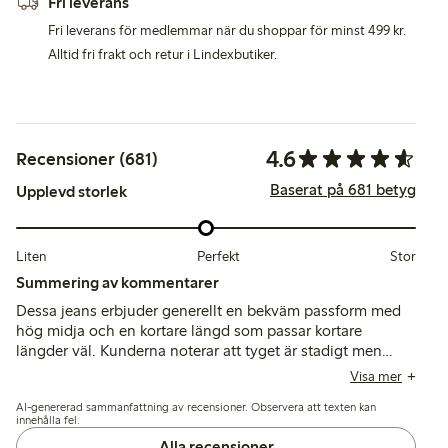
Fri leverans
Fri leverans för medlemmar när du shoppar för minst 499 kr.
Alltid fri frakt och retur i Lindexbutiker.
4.6
Recensioner (681)
Baserat på 681 betyg
Upplevd storlek
Liten
Perfekt
Stor
Summering av kommentarer
Dessa jeans erbjuder generellt en bekväm passform med
hög midja och en kortare längd som passar kortare
längder väl. Kunderna noterar att tyget är stadigt men
ändå mjukt, även om storlekarna kan variera, där vissa
Visa mer
upplever midjan som smal medan andra märker av stretch
AI-genererad sammanfattning av recensioner. Observera att texten kan
och att de blir vidare efter användning.
innehålla fel.
Alla recensioner