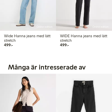
Online edition
Online edition
Wide Hanna jeans med lätt
WIDE Hanna jeans med lätt
stretch
stretch
499,00 kr
499,00 kr
499:-
499:-
Många är intresserade av