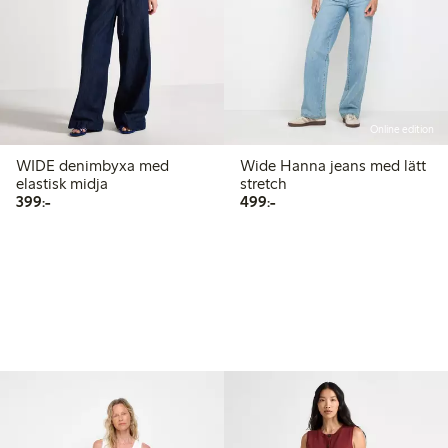
Online edition
WIDE denimbyxa med
Wide Hanna jeans med lätt
elastisk midja
stretch
399,00 kr
499,00 kr
399:-
499:-