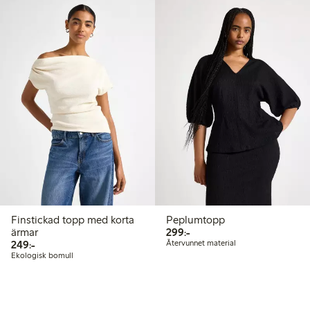
Finstickad topp med korta
Peplumtopp
299,00 kr
ärmar
299:-
249,00 kr
249:-
Återvunnet material
Ekologisk bomull