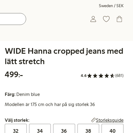
Sweden / SEK
WIDE Hanna cropped jeans med
lätt stretch
499,00 kr
499:-
4.6
(681)
Färg:
Denim blue
Modellen är 175 cm och har på sig storlek 36
Välj storlek:
Storleksguide
Välj storlek:
32
34
36
38
40