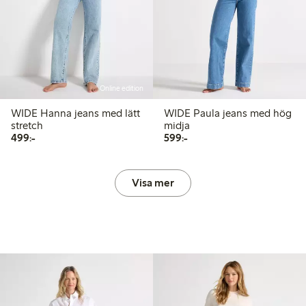
Online edition
WIDE Hanna jeans med lätt
WIDE Paula jeans med hög
stretch
midja
499,00 kr
599,00 kr
499:-
599:-
Visa mer