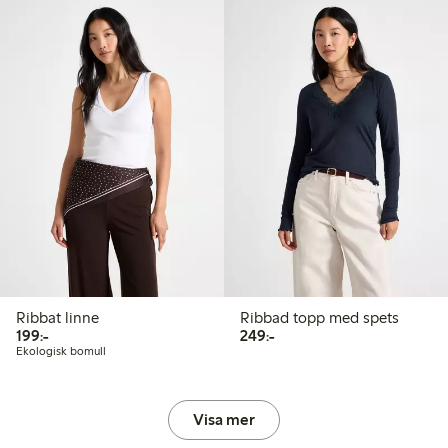
Ribbat linne
Ribbad topp med spets
199,00 kr
249,00 kr
199:-
249:-
Ekologisk bomull
Visa mer