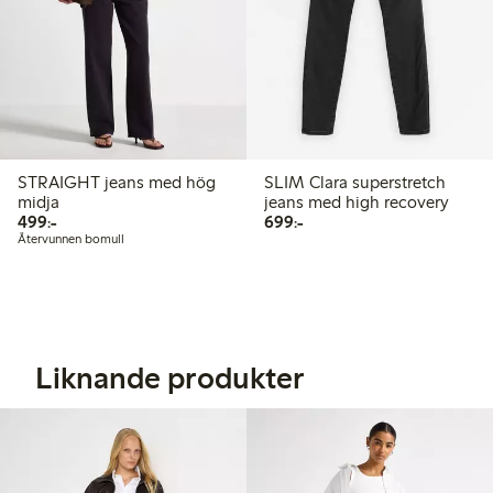
STRAIGHT jeans med hög
SLIM Clara superstretch
midja
jeans med high recovery
499,00 kr
699,00 kr
499:-
699:-
Återvunnen bomull
Liknande produkter