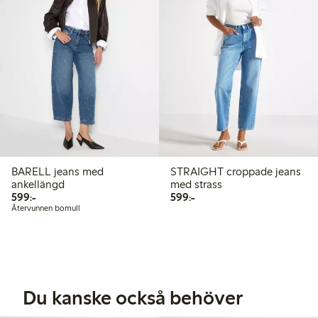
BARELL jeans med
STRAIGHT croppade jeans
ankellängd
med strass
599,00 kr
599,00 kr
599:-
599:-
Återvunnen bomull
Du kanske också behöver