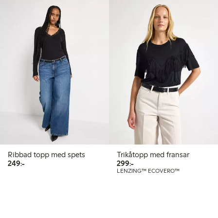
Ribbad topp med spets
Trikåtopp med fransar
249,00 kr
299,00 kr
249:-
299:-
LENZING™ ECOVERO™