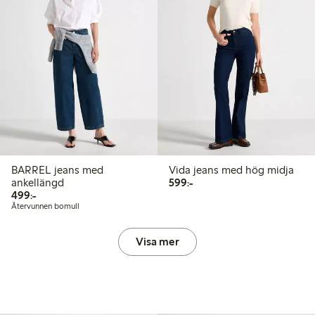
BARREL jeans med
Vida jeans med hög midja
599,00 kr
ankellängd
599:-
499,00 kr
499:-
Återvunnen bomull
Visa mer