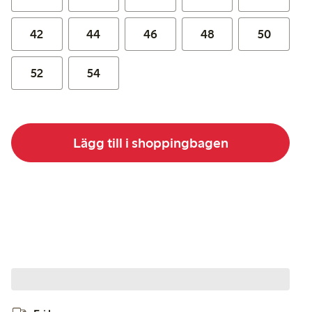
42
44
46
48
50
52
54
Lägg till i shoppingbagen