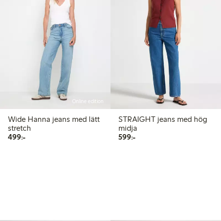
Online edition
Wide Hanna jeans med lätt
STRAIGHT jeans med hög
stretch
midja
499,00 kr
599,00 kr
499:-
599:-