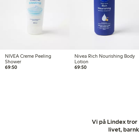
NIVEA Creme Peeling
Nivea Rich Nourishing Body
Shower
Lotion
69,50 kr
69,50 kr
69:50
69:50
Vi på Lindex tror
livet, barn