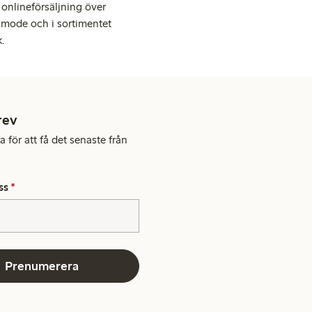
onlineförsäljning över
 mode och i sortimentet
k.
rev
 för att få det senaste från
ss
*
Prenumerera