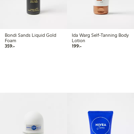
Bondi Sands Liquid Gold
Ida Warg Self-Tanning Body
Foam
Lotion
359,00 kr
199,00 kr
359:-
199:-