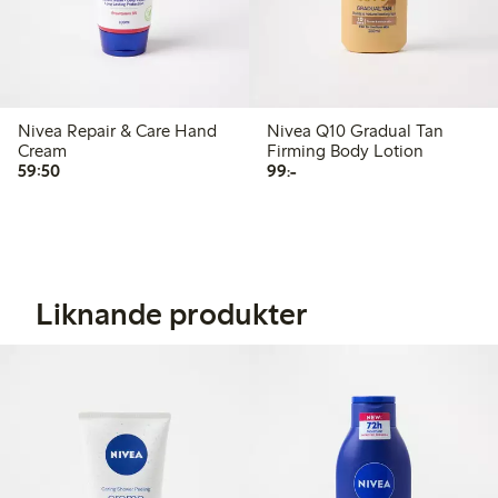
Nivea Repair & Care Hand
Nivea Q10 Gradual Tan
Cream
Firming Body Lotion
59,50 kr
99,00 kr
59:50
99:-
Liknande produkter