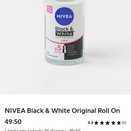
NIVEA Black & White Original Roll On
49,50 kr
49:50
4.8
(4)
Lägsta pris senaste 30 da
Lägsta pris senaste 30 dagarna: 39:60