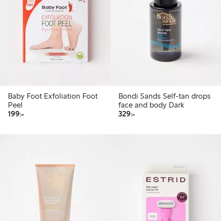
Baby Foot Exfoliation Foot
Bondi Sands Self-tan drops
Peel
face and body Dark
199,00 kr
329,00 kr
199:-
329:-