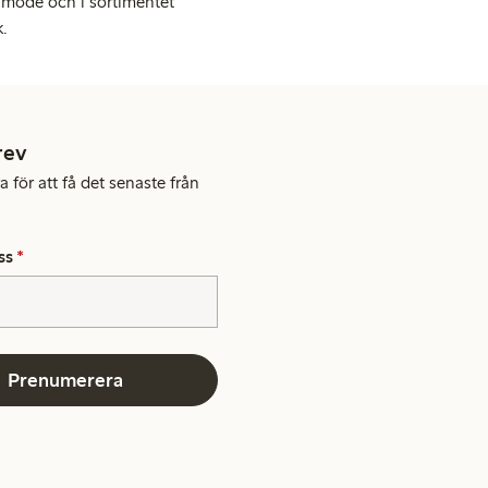
 mode och i sortimentet
k.
rev
 för att få det senaste från
ss
*
Prenumerera