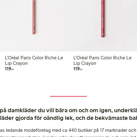
L'Oréal Paris Color Riche Le
L'Oréal Paris Color Riche Le
Lip Crayon
Lip Crayon
119,00 kr
119,00 kr
119:-
119:-
 på damkläder du vill bära om och om igen, underkläd
kläder gjorda för oändlig lek, och de bekvämaste b
pas ledande modeföretag med ca 440 butiker på 17 marknader och 