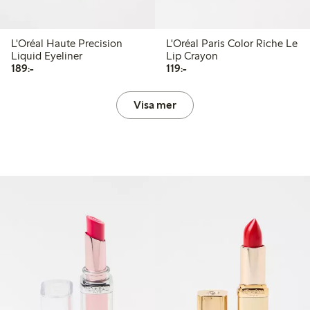
L'Oréal Haute Precision
L'Oréal Paris Color Riche Le
Liquid Eyeliner
Lip Crayon
189,00 kr
119,00 kr
189:-
119:-
Visa mer