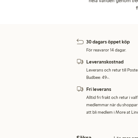
hela världen genom tre
f
30 dagars öppet köp
För reavaror 14 dagar.
Leveranskostnad
Leverans och retur till Post
Budbee: 49:-.
Fri leverans
Alltid fri frakt och retur i v
medlemmar när du shoppar för
att bli medlem i More at Lin
Säkra