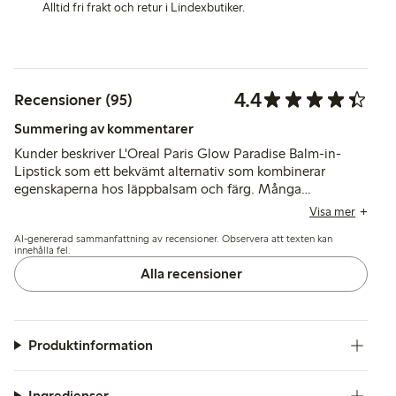
Alltid fri frakt och retur i Lindexbutiker.
4.4
Recensioner (95)
Summering av kommentarer
Kunder beskriver L'Oreal Paris Glow Paradise Balm-in-
Lipstick som ett bekvämt alternativ som kombinerar
egenskaperna hos läppbalsam och färg. Många
uppskattar dess krämiga konsistens och behagliga känsla,
Visa mer
även om vissa noterar att det kan kräva flera lager för
AI-genererad sammanfattning av recensioner. Observera att texten kan
optimal färg och kanske inte håller så länge som önskat.
innehålla fel.
Alla recensioner
Produktinformation
Ingredienser