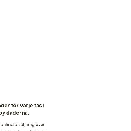
er för varje fas i
abykläderna.
onlineförsäljning över