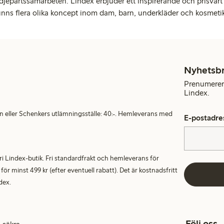
djepartssamarbeten. Lindex erbjuder ett inspirerande och prisvärt
inns flera olika koncept inom dam, barn, underkläder och kosmeti
Nyhetsb
Prenumerera
Lindex.
en eller Schenkers utlämningsställe: 40:-. Hemleverans med
E-postadre
alfri Lindex-butik. Fri standardfrakt och hemleverans för
 minst 499 kr (efter eventuell rabatt). Det är kostnadsfritt
dex.
Följ oss