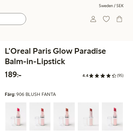
Sweden / SEK
L'Oreal Paris Glow Paradise
Balm-in-Lipstick
189,00 kr
189:-
4.4
(95)
Färg:
906 BLUSH FANTA