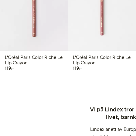
L'Oréal Paris Color Riche Le
L'Oréal Paris Color Riche Le
Lip Crayon
Lip Crayon
119,00 kr
119,00 kr
119:-
119:-
Vi på Lindex tror
livet, barn
Lindex är ett av Euro