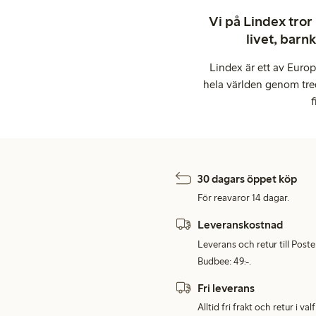
Vi på Lindex tror
livet, barn
Lindex är ett av Euro
hela världen genom tre
f
30 dagars öppet köp
För reavaror 14 dagar.
Leveranskostnad
Leverans och retur till Post
Budbee: 49:-.
Fri leverans
Alltid fri frakt och retur i v