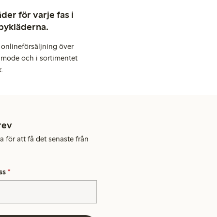
er för varje fas i
abykläderna.
onlineförsäljning över
 mode och i sortimentet
k.
rev
 för att få det senaste från
ss
*