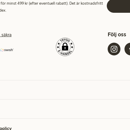
 minst 499 kr (efter eventuell rabatt). Det är kostnadsfritt
dex.
Följ oss
 säkra
 policy