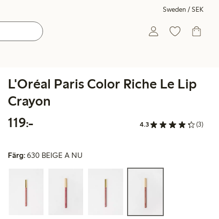
Sweden / SEK
L'Oréal Paris Color Riche Le Lip
Crayon
119,00 kr
119:-
4.3
(3)
Färg:
630 BEIGE A NU