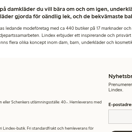
 på damkläder du vill bära om och om igen, underkläd
kläder gjorda för oändlig lek, och de bekvämaste b
pas ledande modeföretag med ca 440 butiker på 17 marknader och 
djepartssamarbeten. Lindex erbjuder ett inspirerande och prisvärt
inns flera olika koncept inom dam, barn, underkläder och kosmeti
Nyhetsb
Prenumerera
Lindex.
en eller Schenkers utlämningsställe: 40:-. Hemleverans med
E-postadre
alfri Lindex-butik. Fri standardfrakt och hemleverans för