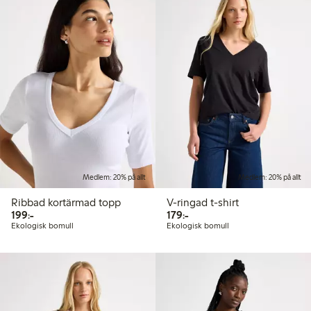
Medlem: 20% på allt
Medlem: 20% på allt
Ribbad kortärmad topp
V-ringad t-shirt
199,00 kr
179,00 kr
199:-
179:-
Ekologisk bomull
Ekologisk bomull