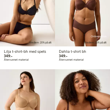
Online edition
Medlem: 20% på allt
Medlem: 20% på allt
Lilja t-shirt-bh med spets
Dahlia t-shirt bh
349,00 kr
349,00 kr
349:-
349:-
Återvunnet material
Återvunnet material