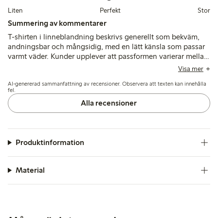
Liten
Perfekt
Stor
Summering av kommentarer
T-shirten i linneblandning beskrivs generellt som bekväm,
andningsbar och mångsidig, med en lätt känsla som passar
varmt väder. Kunder upplever att passformen varierar mellan
färger, rekommenderar att prova storlekar innan köp, och
Visa mer
några noterar förändringar i materialets textur efter tvätt.
AI-genererad sammanfattning av recensioner. Observera att texten kan innehålla
fel.
Alla recensioner
Produktinformation
Material