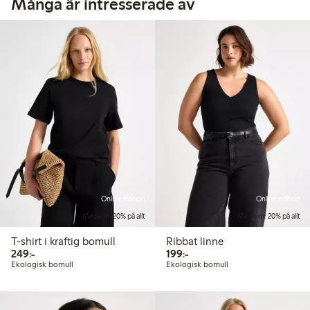
Många är intresserade av
Online edition
Online edition
Medlem: 20% på allt
Medlem: 20% på allt
T-shirt i kraftig bomull
Ribbat linne
249,00 kr
199,00 kr
249:-
199:-
Ekologisk bomull
Ekologisk bomull