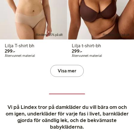
Medlem: 20% på allt
Medlem: 20% på allt
Lilja T-shirt bh
Lilja t-shirt-bh
299,00 kr
299,00 kr
299:-
299:-
Återvunnet material
Återvunnet material
Visa mer
Vi på Lindex tror på damkläder du vill bära om och
om igen, underkläder för varje fas i livet, barnkläder
gjorda för oändlig lek, och de bekvämaste
babykläderna.