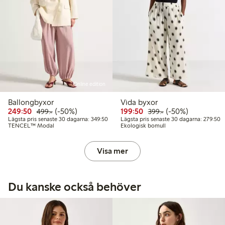
Online edition
Ballongbyxor
Vida byxor
Rabatterat pris: 249,50 kr
Ordinarie pris: 499,00 kr
50% rabatt
Rabatterat pris: 199,50 
Ordinarie pris: 399
50% rabatt
249:50
(-50%)
199:50
(-50%)
499:-
399:-
Lägsta pris senaste 30 dagarna: 349,50 kr
L
Lägsta pris senaste 30 dagarna: 349:50
Lägsta pris senaste 30 dagarna: 279:50
TENCEL™ Modal
Ekologisk bomull
Visa mer
Du kanske också behöver