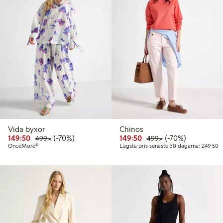
Vida byxor
Chinos
Rabatterat pris: 149,50 kr
Ordinarie pris: 499,00 kr
70% rabatt
Rabatterat pris: 149,50 
Ordinarie pris: 49
70% rabatt
149:50
(-70%)
149:50
(-70%)
499:-
499:-
L
OnceMore®
Lägsta pris senaste 30 dagarna: 249:50