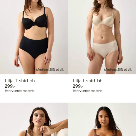
Medlem: 20% på allt
Medlem: 20% på allt
Lilja T-shirt bh
Lilja t-shirt-bh
299,00 kr
299,00 kr
299:-
299:-
Återvunnet material
Återvunnet material