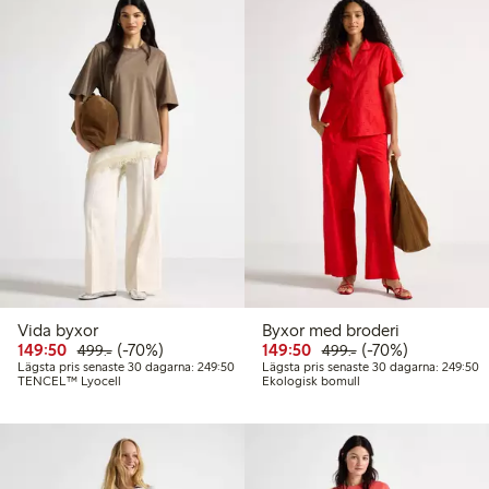
Vida byxor
Byxor med broderi
Rabatterat pris: 149,50 kr
Ordinarie pris: 499,00 kr
70% rabatt
Rabatterat pris: 149,50 
Ordinarie pris: 49
70% rabatt
149:50
(-70%)
149:50
(-70%)
499:-
499:-
Lägsta pris senaste 30 dagarna: 249,50 kr
L
Lägsta pris senaste 30 dagarna: 249:50
Lägsta pris senaste 30 dagarna: 249:50
TENCEL™ Lyocell
Ekologisk bomull