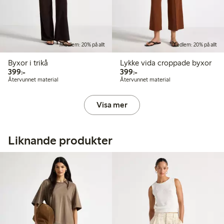
Medlem: 20% på allt
Medlem: 20% på allt
Byxor i trikå
Lykke vida croppade byxor
399,00 kr
399,00 kr
399:-
399:-
Återvunnet material
Återvunnet material
Visa mer
Liknande produkter