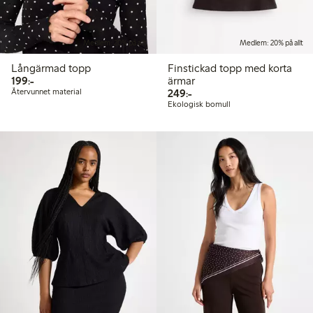
Medlem: 20% på allt
Medlem: 20% på allt
Långärmad topp
Finstickad topp med korta
199,00 kr
199:-
ärmar
249,00 kr
Återvunnet material
249:-
Ekologisk bomull