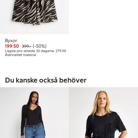
Byxor
Rabatterat pris: 199,50 kr
Ordinarie pris: 399,00 kr
50% rabatt
199:50
(-50%)
399:-
Lägsta pris senaste 30 dagarna: 279,50 kr
Lägsta pris senaste 30 dagarna: 279:50
Återvunnet material
Du kanske också behöver