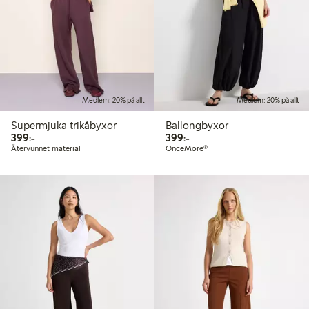
Medlem: 20% på allt
Medlem: 20% på allt
Supermjuka trikåbyxor
Ballongbyxor
399,00 kr
399,00 kr
399:-
399:-
Återvunnet material
OnceMore®