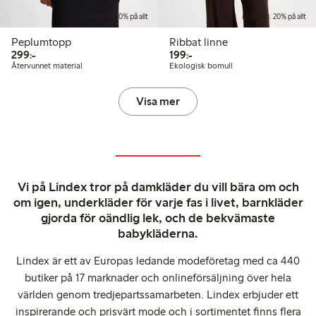
Medlem: 20% på allt
Medlem: 20% på allt
Peplumtopp
Ribbat linne
299,00 kr
199,00 kr
299:-
199:-
Återvunnet material
Ekologisk bomull
Visa mer
Vi på Lindex tror på damkläder du vill bära om och
om igen, underkläder för varje fas i livet, barnkläder
gjorda för oändlig lek, och de bekvämaste
babykläderna.
Lindex är ett av Europas ledande modeföretag med ca 440
butiker på 17 marknader och onlineförsäljning över hela
världen genom tredjepartssamarbeten. Lindex erbjuder ett
inspirerande och prisvärt mode och i sortimentet finns flera