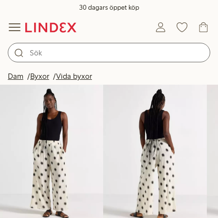
30 dagars öppet köp
Produkter i bild
Dam
Byxor
Vida byxor