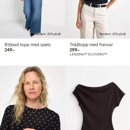
Medlem: 20% på allt
Medlem: 20% på allt
Ribbad topp med spets
Trikåtopp med fransar
249,00 kr
299,00 kr
249:-
299:-
LENZING™ ECOVERO™