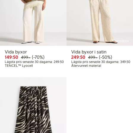
Online edition
Vida byxor
Vida byxor i satin
Rabatterat pris: 149,50 kr
Ordinarie pris: 499,00 kr
70% rabatt
Rabatterat pris: 249,50
Ordinarie pris: 49
50% rabatt
149:50
(-70%)
249:50
(-50%)
499:-
499:-
Lägsta pris senaste 30 dagarna: 249,50 kr
L
Lägsta pris senaste 30 dagarna: 249:50
Lägsta pris senaste 30 dagarna: 349:50
TENCEL™ Lyocell
Återvunnet material