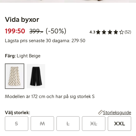
Vida byxor
Rabatterat pris: 199,50 kr
Ordinarie pris: 399,00 kr
50% rabatt
199:50
(-50%)
399:-
4.3
(52)
Lägsta pris senaste 30 d
Lägsta pris senaste 30 dagarna: 279:50
Färg:
Light Beige
Modellen är 172 cm och har på sig storlek S
Välj storlek:
Storleksguide
Välj storlek:
S
M
L
XL
XXL