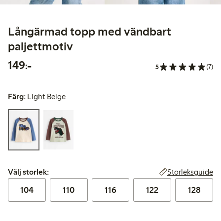
Långärmad topp med vändbart
paljettmotiv
149,00 kr
149:-
5
(7)
Färg:
Light Beige
Välj storlek:
Storleksguide
Välj storlek:
104
110
116
122
128