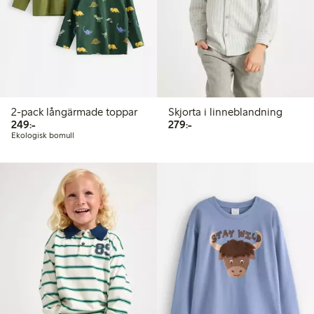
2-pack långärmade toppar
Skjorta i linneblandning
249,00 kr
279,00 kr
249:-
279:-
Ekologisk bomull