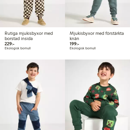
Rutiga mjukisbyxor med
Mjukisbyxor med förstärkta
borstad insida
knän
229,00 kr
199,00 kr
229:-
199:-
Ekologisk bomull
Ekologisk bomull