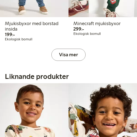
Mjukisbyxor med borstad
Minecraft mjukisbyxor
299,00 kr
insida
299:-
199,00 kr
199:-
Ekologisk bomull
Ekologisk bomull
Visa mer
Liknande produkter