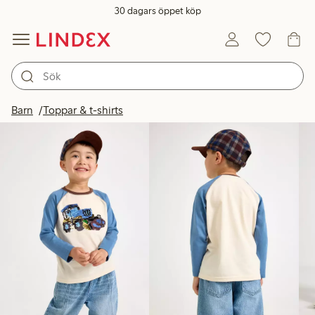
30 dagars öppet köp
Produkter i bild
Barn
Toppar & t-shirts