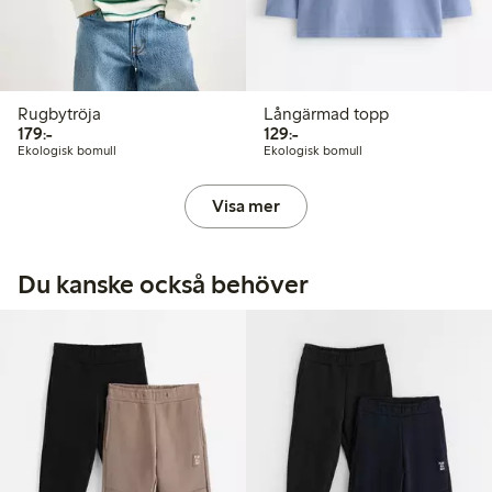
Rugbytröja
Långärmad topp
179,00 kr
129,00 kr
179:-
129:-
Ekologisk bomull
Ekologisk bomull
Visa mer
Du kanske också behöver