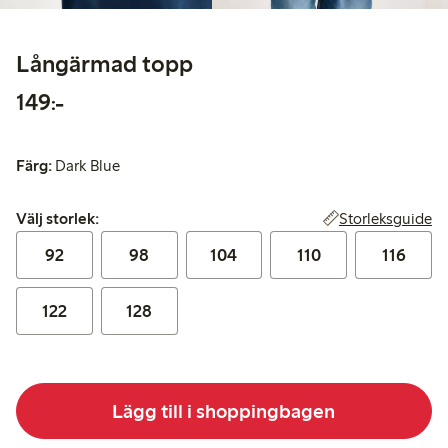
Långärmad topp
149,00 kr
149:-
Färg:
Dark Blue
Välj storlek:
Storleksguide
Välj storlek:
92
98
104
110
116
122
128
Lägg till i shoppingbagen