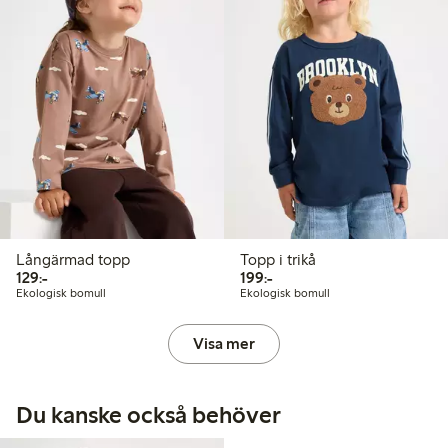
Långärmad topp
Topp i trikå
129,00 kr
199,00 kr
129:-
199:-
Ekologisk bomull
Ekologisk bomull
Visa mer
Du kanske också behöver