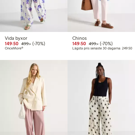
Vida byxor
Chinos
Rabatterat pris: 149,50 kr
Ordinarie pris: 499,00 kr
70% rabatt
Rabatterat pris: 149,50 
Ordinarie pris: 49
70% rabatt
149:50
(-70%)
149:50
(-70%)
499:-
499:-
L
OnceMore®
Lägsta pris senaste 30 dagarna: 249:50