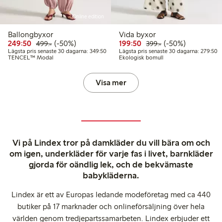
Online edition
Ballongbyxor
Vida byxor
Rabatterat pris: 249,50 kr
Ordinarie pris: 499,00 kr
50% rabatt
Rabatterat pris: 199,50 
Ordinarie pris: 399
50% rabatt
249:50
(-50%)
199:50
(-50%)
499:-
399:-
Lägsta pris senaste 30 dagarna: 349,50 kr
L
Lägsta pris senaste 30 dagarna: 349:50
Lägsta pris senaste 30 dagarna: 279:50
TENCEL™ Modal
Ekologisk bomull
Visa mer
Vi på Lindex tror på damkläder du vill bära om och
om igen, underkläder för varje fas i livet, barnkläder
gjorda för oändlig lek, och de bekvämaste
babykläderna.
Lindex är ett av Europas ledande modeföretag med ca 440
butiker på 17 marknader och onlineförsäljning över hela
världen genom tredjepartssamarbeten. Lindex erbjuder ett