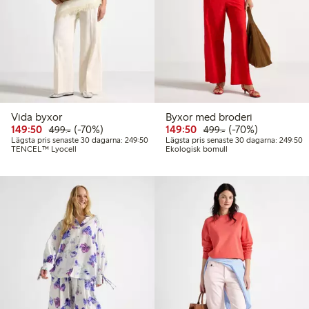
Vida byxor
Byxor med broderi
Rabatterat pris: 149,50 kr
Ordinarie pris: 499,00 kr
70% rabatt
Rabatterat pris: 149,50 
Ordinarie pris: 49
70% rabatt
149:50
(-70%)
149:50
(-70%)
499:-
499:-
Lägsta pris senaste 30 dagarna: 249,50 kr
L
Lägsta pris senaste 30 dagarna: 249:50
Lägsta pris senaste 30 dagarna: 249:50
TENCEL™ Lyocell
Ekologisk bomull