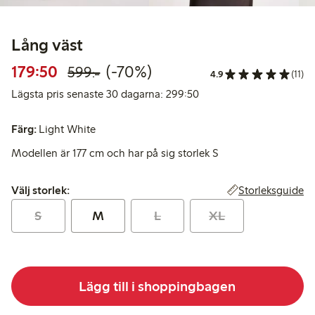
Lång väst
Rabatterat pris: 179,50 kr
Ordinarie pris: 599,00 kr
70% rabatt
179:50
(-70%)
599:-
4.9
(11)
Lägsta pris senaste 30 d
Lägsta pris senaste 30 dagarna: 299:50
Färg:
Light White
Modellen är 177 cm och har på sig storlek S
Välj storlek:
Storleksguide
Välj storlek:
S
M
L
XL
Lägg till i shoppingbagen