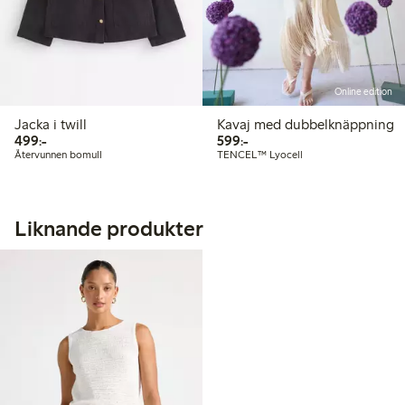
Online edition
Jacka i twill
Kavaj med dubbelknäppning
499,00 kr
599,00 kr
499:-
599:-
Återvunnen bomull
TENCEL™ Lyocell
Liknande produkter