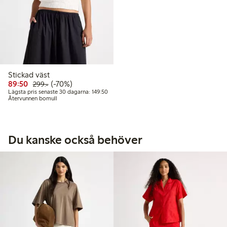
Stickad väst
Rabatterat pris: 89,50 kr
Ordinarie pris: 299,00 kr
70% rabatt
89:50
(-70%)
299:-
Lägsta pris senaste 30 dagarna: 149,50 kr
Lägsta pris senaste 30 dagarna: 149:50
Återvunnen bomull
Du kanske också behöver