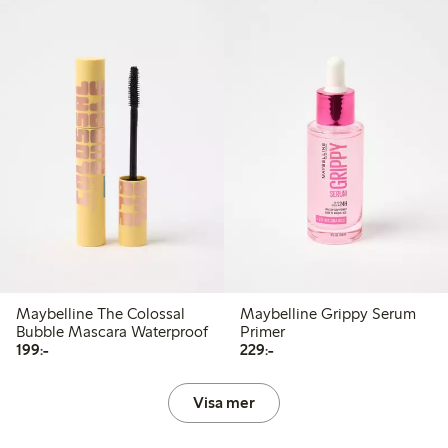
Maybelline The Colossal
Maybelline Grippy Serum
Bubble Mascara Waterproof
Primer
199,00 kr
229,00 kr
199:-
229:-
Visa mer