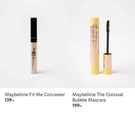
Maybelline Fit Me Concealer
Maybelline The Colossal
139,00 kr
139:-
Bubble Mascara
199,00 kr
199:-