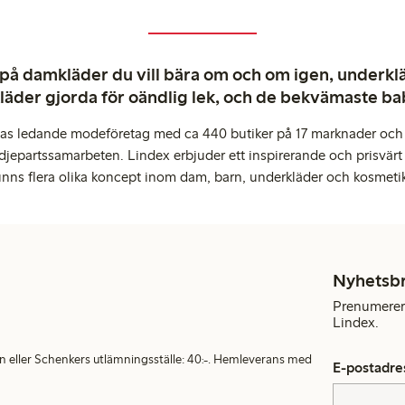
 på damkläder du vill bära om och om igen, underkläd
kläder gjorda för oändlig lek, och de bekvämaste b
pas ledande modeföretag med ca 440 butiker på 17 marknader och 
djepartssamarbeten. Lindex erbjuder ett inspirerande och prisvärt
inns flera olika koncept inom dam, barn, underkläder och kosmeti
Nyhetsb
Prenumerera
Lindex.
en eller Schenkers utlämningsställe: 40:-. Hemleverans med
E-postadre