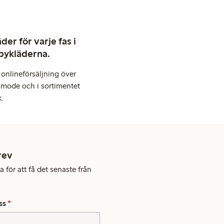
er för varje fas i
abykläderna.
onlineförsäljning över
 mode och i sortimentet
k.
rev
 för att få det senaste från
ss
*