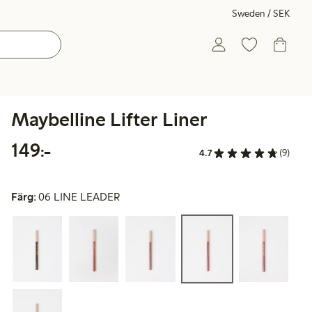
Sweden / SEK
Maybelline Lifter Liner
149,00 kr
149:-
4.7
(9)
Färg:
06 LINE LEADER