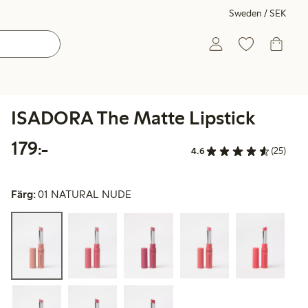
Sweden / SEK
ISADORA The Matte Lipstick
179,00 kr
179:-
4.6
(25)
Färg:
01 NATURAL NUDE