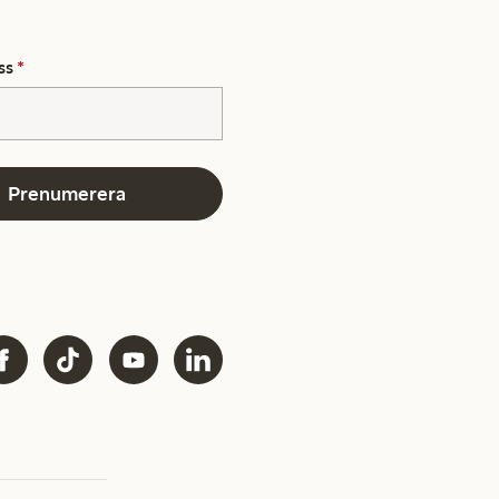
ss
*
Prenumerera