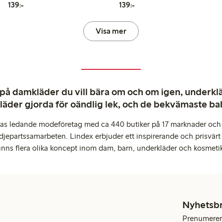
139,00 kr
139,00 kr
139:-
139:-
Visa mer
 på damkläder du vill bära om och om igen, underkläd
kläder gjorda för oändlig lek, och de bekvämaste b
pas ledande modeföretag med ca 440 butiker på 17 marknader och 
djepartssamarbeten. Lindex erbjuder ett inspirerande och prisvärt
inns flera olika koncept inom dam, barn, underkläder och kosmeti
Nyhetsb
Prenumerera