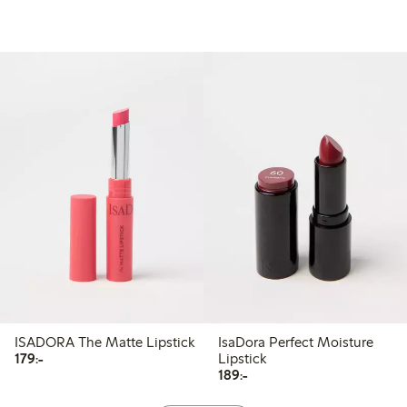
ISADORA The Matte Lipstick
IsaDora Perfect Moisture
179,00 kr
179:-
Lipstick
189,00 kr
189:-