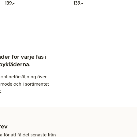
139,00 kr
139,00 kr
139:-
139:-
er för varje fas i
abykläderna.
onlineförsäljning över
 mode och i sortimentet
k.
rev
 för att få det senaste från