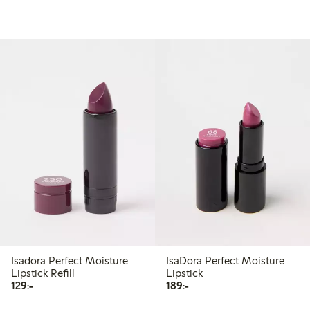
Isadora Perfect Moisture
IsaDora Perfect Moisture
Lipstick Refill
Lipstick
129,00 kr
189,00 kr
129:-
189:-