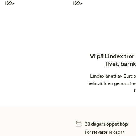
139,00 kr
139,00 kr
139:-
139:-
Vi på Lindex tror
livet, barn
Lindex är ett av Euro
hela världen genom tre
f
30 dagars öppet köp
För reavaror 14 dagar.