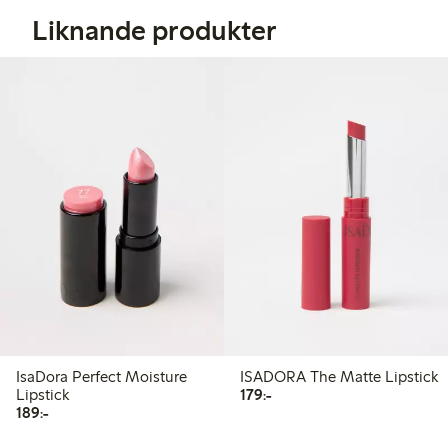
Liknande produkter
IsaDora Perfect Moisture
ISADORA The Matte Lipstick
179,00 kr
Lipstick
179:-
189,00 kr
189:-