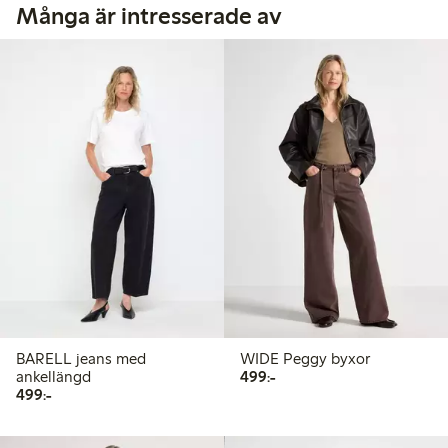
Många är intresserade av
BARELL jeans med
WIDE Peggy byxor
499,00 kr
ankellängd
499:-
499,00 kr
499:-