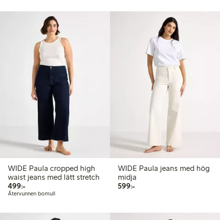
WIDE Paula cropped high
WIDE Paula jeans med hög
waist jeans med lätt stretch
midja
499,00 kr
599,00 kr
499:-
599:-
Återvunnen bomull