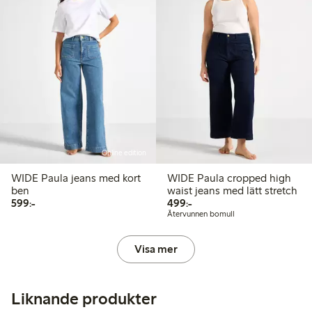
Online edition
WIDE Paula jeans med kort
WIDE Paula cropped high
ben
waist jeans med lätt stretch
599,00 kr
499,00 kr
599:-
499:-
Återvunnen bomull
Visa mer
Liknande produkter