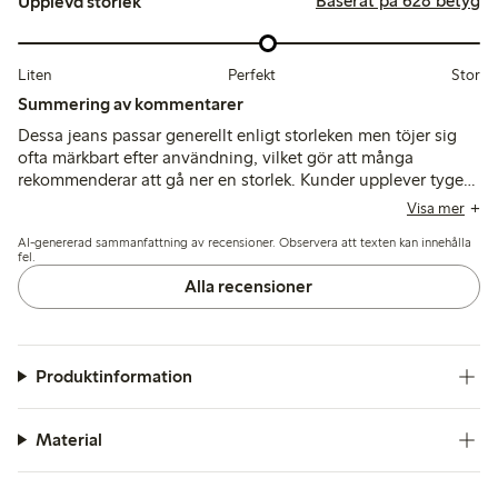
Baserat på 628 betyg
Upplevd storlek
Liten
Perfekt
Stor
Summering av kommentarer
Dessa jeans passar generellt enligt storleken men töjer sig
ofta märkbart efter användning, vilket gör att många
rekommenderar att gå ner en storlek. Kunder upplever tyget
som mjukt och bekvämt med hög midja och smickrande
Visa mer
skärning, även om benlängden tenderar att vara lång för
AI-genererad sammanfattning av recensioner. Observera att texten kan innehålla
kortare längder och vissa nämner en ihållande kemisk lukt
fel.
även efter tvätt.
Alla recensioner
Produktinformation
Material