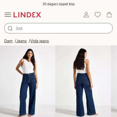
30 dagars öppet köp
Produkter i bild
Dam
Jeans
Vida jeans