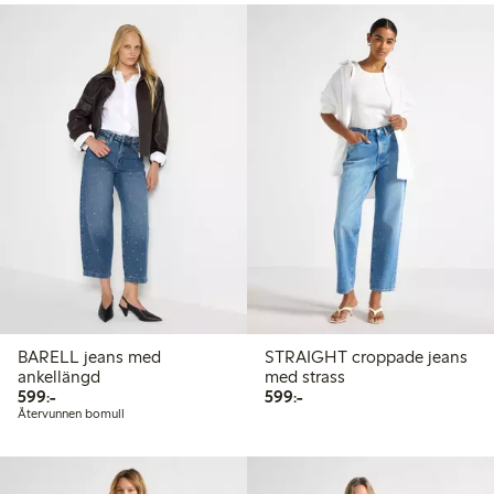
BARELL jeans med
STRAIGHT croppade jeans
ankellängd
med strass
599,00 kr
599,00 kr
599:-
599:-
Återvunnen bomull