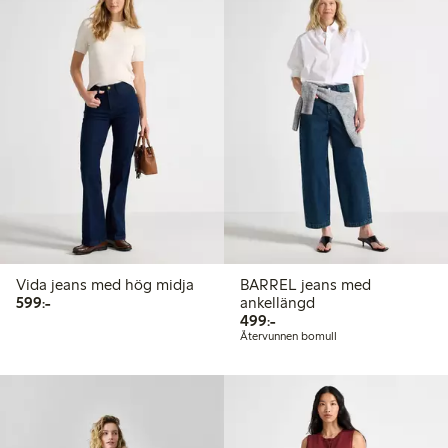
Vida jeans med hög midja
BARREL jeans med
599,00 kr
599:-
ankellängd
499,00 kr
499:-
Återvunnen bomull