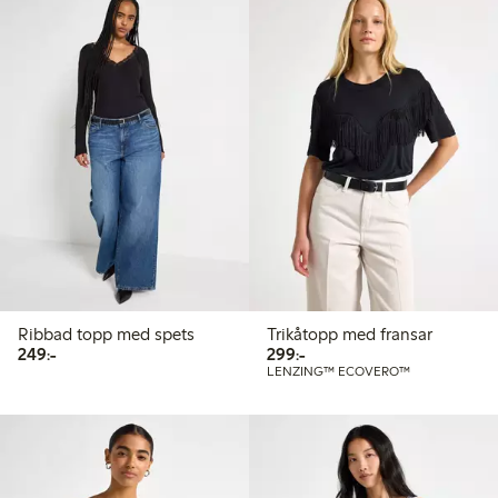
Ribbad topp med spets
Trikåtopp med fransar
249,00 kr
299,00 kr
249:-
299:-
LENZING™ ECOVERO™