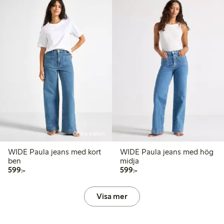
Online edition
WIDE Paula jeans med kort
WIDE Paula jeans med hög
ben
midja
599,00 kr
599,00 kr
599:-
599:-
Visa mer