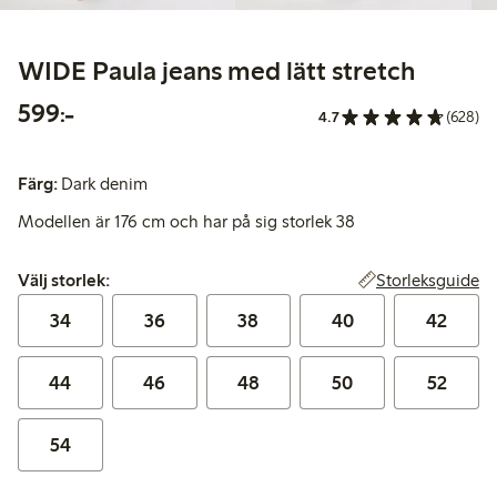
WIDE Paula jeans med lätt stretch
599,00 kr
599:-
4.7
(628)
Färg:
Dark denim
Modellen är 176 cm och har på sig storlek 38
Välj storlek:
Storleksguide
Välj storlek:
34
36
38
40
42
44
46
48
50
52
54