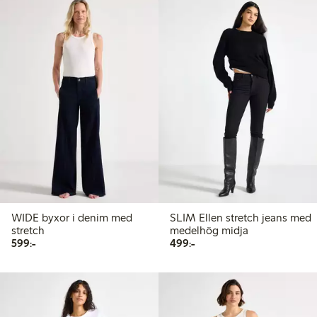
WIDE byxor i denim med
SLIM Ellen stretch jeans med
stretch
medelhög midja
599,00 kr
499,00 kr
599:-
499:-