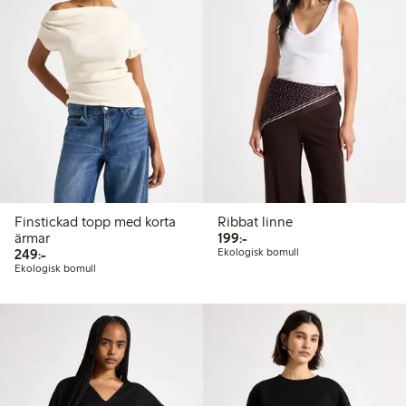
Finstickad topp med korta
Ribbat linne
199,00 kr
ärmar
199:-
249,00 kr
249:-
Ekologisk bomull
Ekologisk bomull