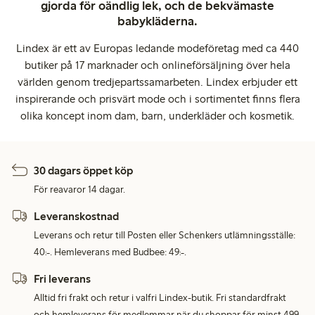
gjorda för oändlig lek, och de bekvämaste
babykläderna.
Lindex är ett av Europas ledande modeföretag med ca 440
butiker på 17 marknader och onlineförsäljning över hela
världen genom tredjepartssamarbeten. Lindex erbjuder ett
inspirerande och prisvärt mode och i sortimentet finns flera
olika koncept inom dam, barn, underkläder och kosmetik.
30 dagars öppet köp
För reavaror 14 dagar.
Leveranskostnad
Leverans och retur till Posten eller Schenkers utlämningsställe:
40:-. Hemleverans med Budbee: 49:-.
Fri leverans
Alltid fri frakt och retur i valfri Lindex-butik. Fri standardfrakt
och hemleverans för medlemmar när du shoppar för minst 499