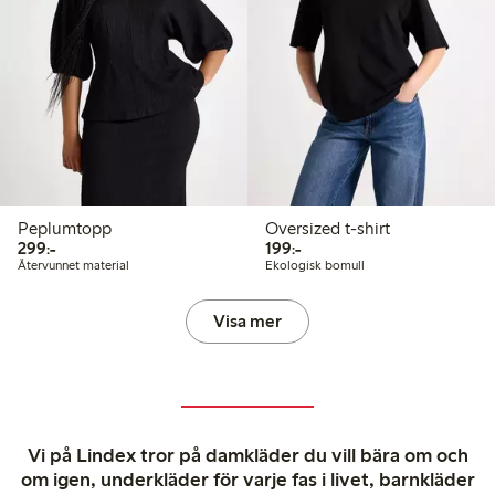
Peplumtopp
Oversized t-shirt
299,00 kr
199,00 kr
299:-
199:-
Återvunnet material
Ekologisk bomull
Visa mer
Vi på Lindex tror på damkläder du vill bära om och
om igen, underkläder för varje fas i livet, barnkläder