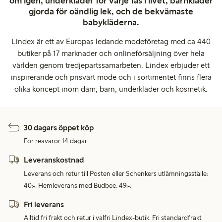
om igen, underkläder för varje fas i livet, barnkläder
gjorda för oändlig lek, och de bekvämaste
babykläderna.
Lindex är ett av Europas ledande modeföretag med ca 440
butiker på 17 marknader och onlineförsäljning över hela
världen genom tredjepartssamarbeten. Lindex erbjuder ett
inspirerande och prisvärt mode och i sortimentet finns flera
olika koncept inom dam, barn, underkläder och kosmetik.
30 dagars öppet köp
För reavaror 14 dagar.
Leveranskostnad
Leverans och retur till Posten eller Schenkers utlämningsställe:
40:-. Hemleverans med Budbee: 49:-.
Fri leverans
Alltid fri frakt och retur i valfri Lindex-butik. Fri standardfrakt