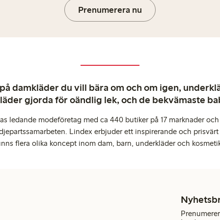
Prenumerera nu
 på damkläder du vill bära om och om igen, underkläd
kläder gjorda för oändlig lek, och de bekvämaste b
pas ledande modeföretag med ca 440 butiker på 17 marknader och 
djepartssamarbeten. Lindex erbjuder ett inspirerande och prisvärt
inns flera olika koncept inom dam, barn, underkläder och kosmeti
Nyhetsb
Prenumerera