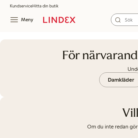
Kundservice
Hitta din butik
Meny
För närvarande finns det ingen 
För närvarande
Unde
Damkläder
Vi
Om du inte redan gör 