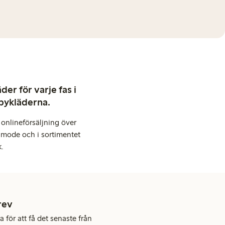
er för varje fas i
abykläderna.
onlineförsäljning över
 mode och i sortimentet
k.
rev
 för att få det senaste från