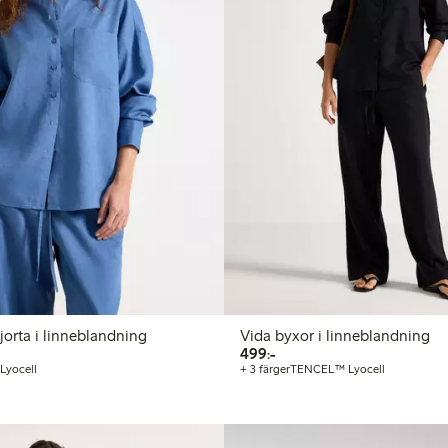
orta i linneblandning
Vida byxor i linneblandning
499,00 kr
499:-
yocell
+ 3 färger
TENCEL™ Lyocell