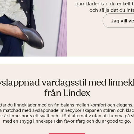
damkläder kan du enkelt b
och sälja det du int
Jag vill v
vslappnad vardagsstil med linnek
från Lindex
ttar du linnekläder med en fin balans mellan komfort och elegans.
ta matchad med avslappnade linnebyxor skapar en stilren och kläd
r är linneshorts ett svalt och skönt alternativ utan att tumma på s
med en snygg linnekeps i din favoritfärg och du är good to go.