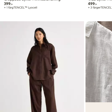
399,00 kr
499,00 k
399:-
499:-
+ 1 färg
TENCEL™ Lyocell
+ 3 färger
TENCEL™