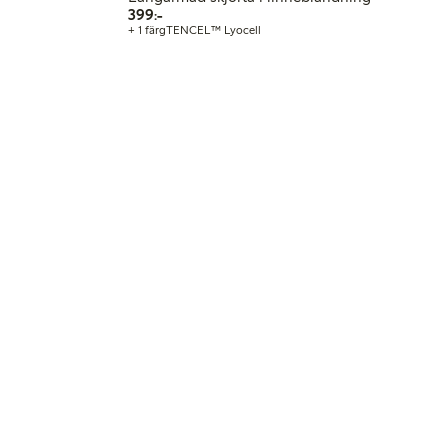
399,00 kr
399:-
+ 1 färg
TENCEL™ Lyocell