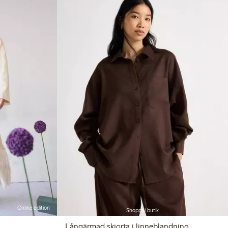
Online edition
Shoppa i butik
Långärmad skjorta i linneblandning