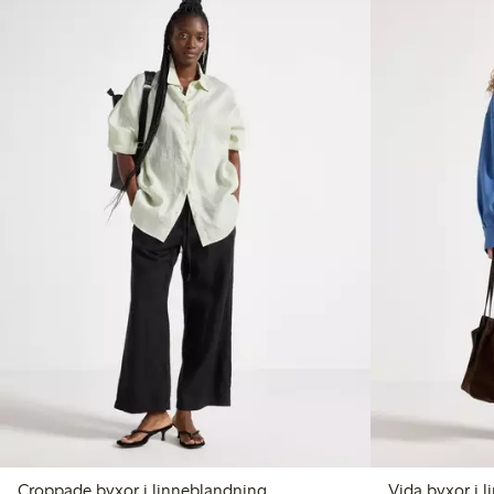
Croppade byxor i linneblandning
Vida byxor i 