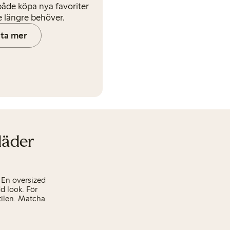
åde köpa nya favoriter
e längre behöver.
eta mer
läder
 En oversized
d look. För
tilen. Matcha