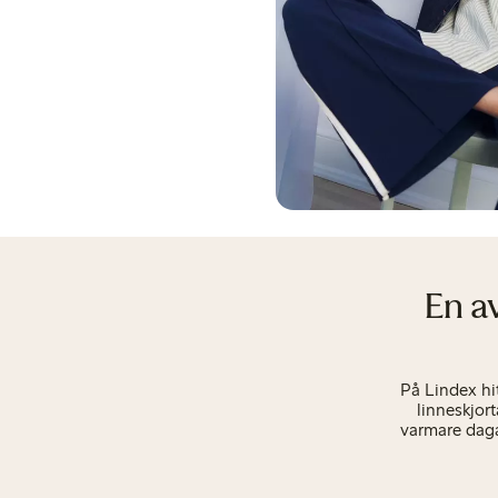
En a
På Lindex hi
linneskjor
varmare daga