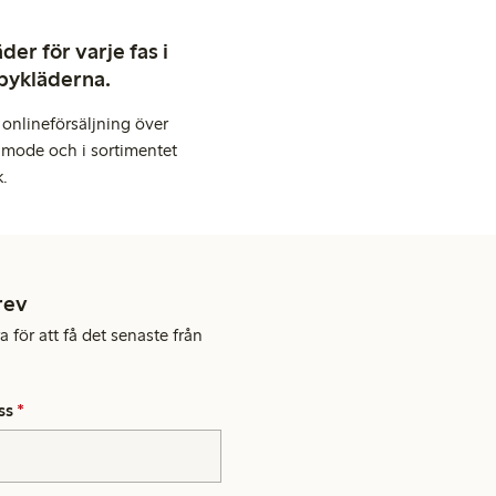
er för varje fas i
abykläderna.
onlineförsäljning över
 mode och i sortimentet
k.
rev
 för att få det senaste från
ss
*