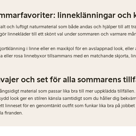
mmarfavoriter: linneklänningar och k
valt och luftigt naturmaterial som både andas och hjälper till att t
 gör linnekläder till ett skönt val under sommaren och varmare må
jortklänning i linne eller en maxikjol för en avslappnad look, eller 
a eller rosa linnebyxor tillsammans med en matchande skjorta, lin
vajer och set för alla sommarens tillf
ångsidigt material som passar lika bra till mer uppklädda tillfällen
ydd look ger en stilren känsla samtidigt som du håller dig bekväm
 linneset för en genomtänkt outfit som funkar lika bra på jobbet 
a firanden.