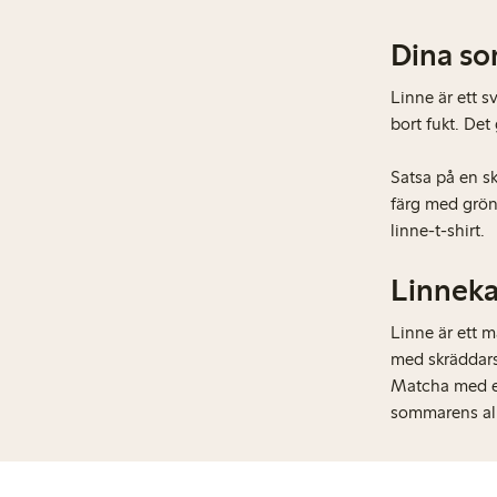
Dina so
Linne är ett s
bort fukt. Det
Satsa på en sk
färg med grön
linne-t-shirt.
Linneka
Linne är ett m
med skräddars
Matcha med ett
sommarens all