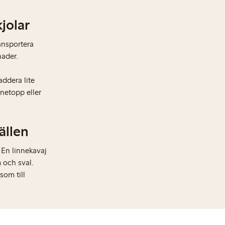
jolar
ransportera
nader.
addera lite
netopp eller
ällen
. En linnekavaj
 och sval.
som till