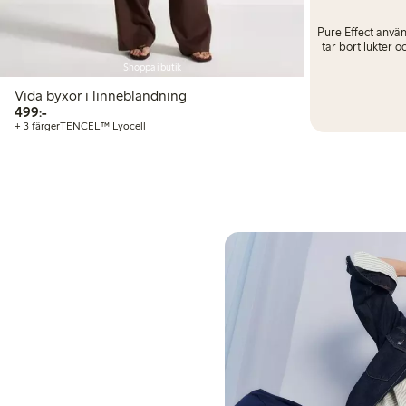
Pure Effect anvä
tar bort lukter 
Shoppa i butik
Vida byxor i linneblandning
499,00 kr
499:-
+ 3 färger
TENCEL™ Lyocell