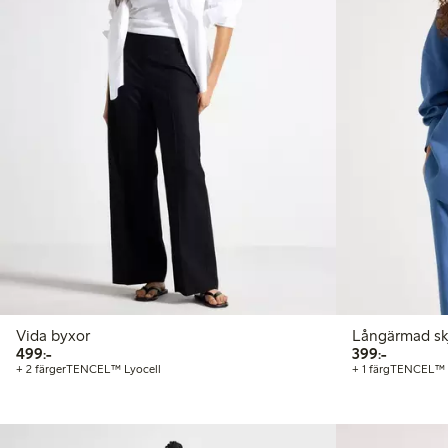
Vida byxor
Långärmad skj
499,00 kr
399,00 kr
499:-
399:-
+ 2 färger
TENCEL™ Lyocell
+ 1 färg
TENCEL™ L