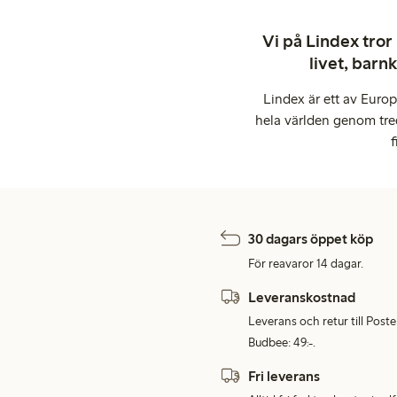
Vi på Lindex tror
livet, barn
Lindex är ett av Euro
hela världen genom tre
f
30 dagars öppet köp
För reavaror 14 dagar.
Leveranskostnad
Leverans och retur till Post
Budbee: 49:-.
Fri leverans