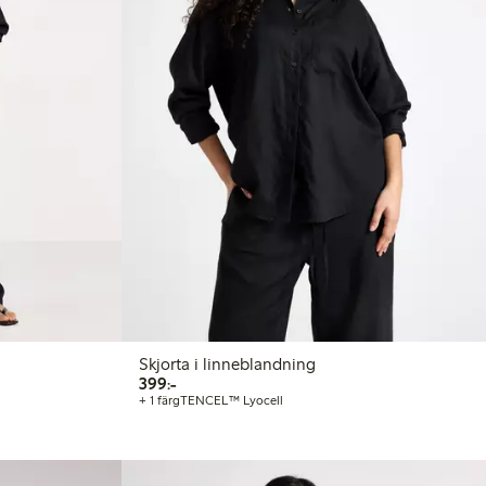
Skjorta i linneblandning
399,00 kr
399:-
+ 1 färg
TENCEL™ Lyocell