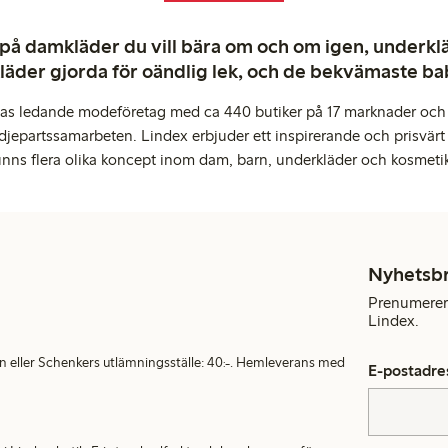
 på damkläder du vill bära om och om igen, underkläd
kläder gjorda för oändlig lek, och de bekvämaste b
pas ledande modeföretag med ca 440 butiker på 17 marknader och 
djepartssamarbeten. Lindex erbjuder ett inspirerande och prisvärt
inns flera olika koncept inom dam, barn, underkläder och kosmeti
Nyhetsb
Prenumerera
Lindex.
en eller Schenkers utlämningsställe: 40:-. Hemleverans med
E-postadre