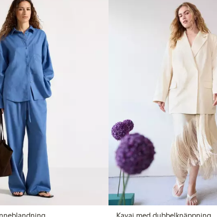
linneblandning
Kavaj med dubbelknäppning