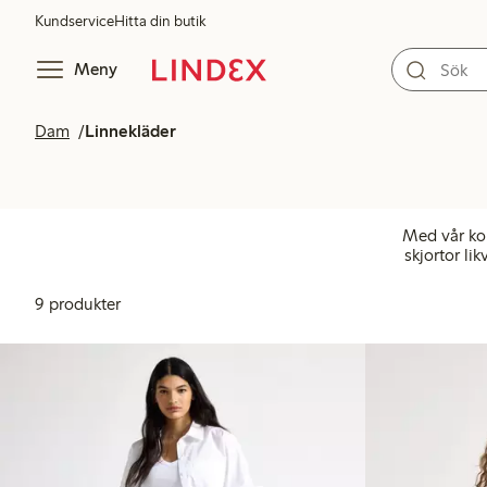
Kundservice
Hitta din butik
Meny
Dam
Linnekläder
Med vår kol
skjortor li
9 produkter