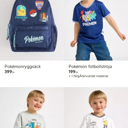
Pokémonryggsäck
Pokémon fotbollströja
399,00 kr
199,00 kr
399:-
199:-
+ 1 färg
Återvunnet material