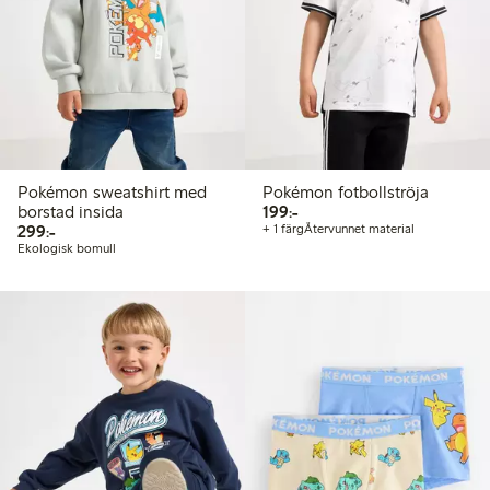
Pokémon sweatshirt med
Pokémon fotbollströja
199,00 kr
borstad insida
199:-
299,00 kr
299:-
+ 1 färg
Återvunnet material
Ekologisk bomull