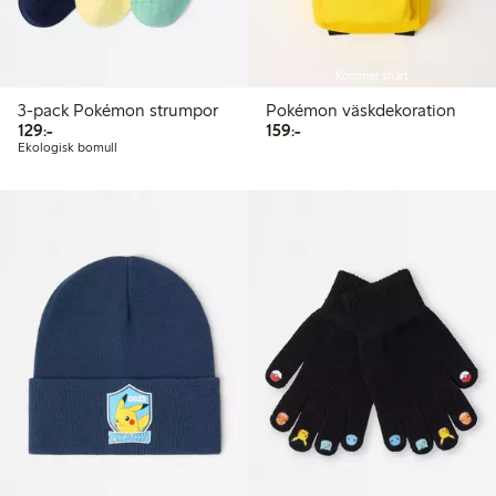
Kommer snart
3-pack Pokémon strumpor
Pokémon väskdekoration
129,00 kr
159,00 kr
129:-
159:-
Ekologisk bomull