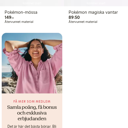
Kommer snart
Kommer snart
Pokémon-mössa
Pokémon magiska vantar
149,00 kr
89,50 kr
149:-
89:50
Återvunnet material
Återvunnet material
FÅ MER SOM MEDLEM
Samla poäng, få bonus
och exklusiva
erbjudanden
Det är här det bästa börjar. Bli