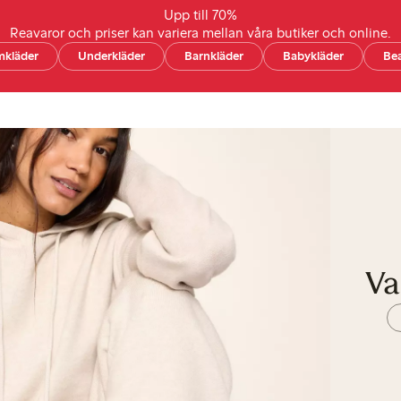
Upp till 70%
Reavaror och priser kan variera mellan våra butiker och online.
kläder
Underkläder
Barnkläder
Babykläder
Be
Va