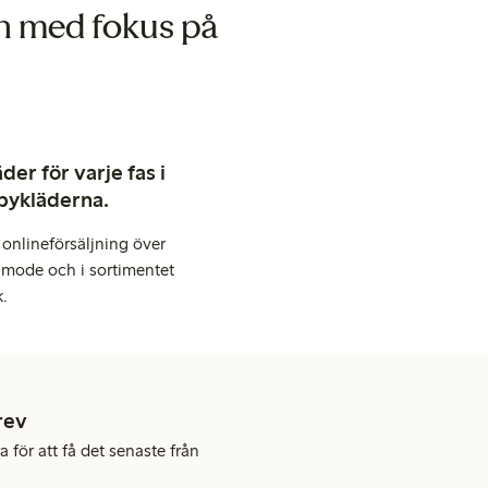
rn med fokus på
er för varje fas i
abykläderna.
onlineförsäljning över
 mode och i sortimentet
k.
rev
 för att få det senaste från