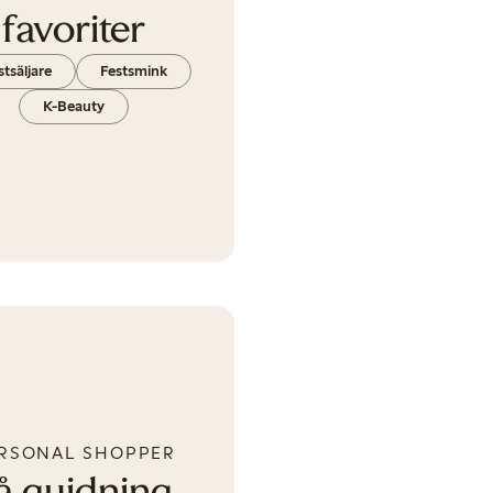
favoriter
tsäljare
Festsmink
K-Beauty
RSONAL SHOPPER