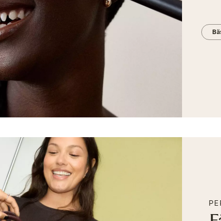
Bäs
PE