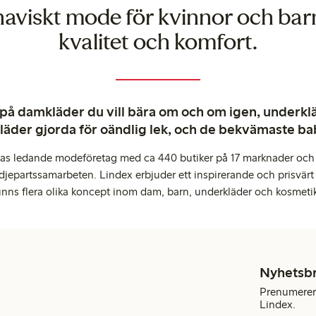
naviskt mode för kvinnor och ba
kvalitet och komfort.
 på damkläder du vill bära om och om igen, underkläd
kläder gjorda för oändlig lek, och de bekvämaste b
pas ledande modeföretag med ca 440 butiker på 17 marknader och 
djepartssamarbeten. Lindex erbjuder ett inspirerande och prisvärt
inns flera olika koncept inom dam, barn, underkläder och kosmeti
Nyhetsb
Prenumerera
Lindex.