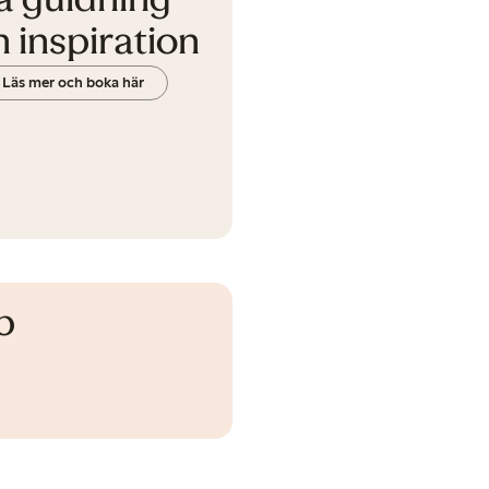
å guidning
 inspiration
Läs mer och boka här
p