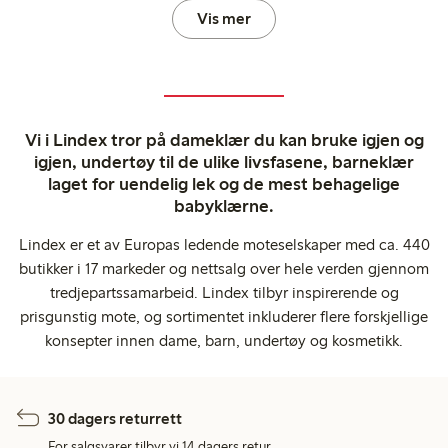
Vis mer
Vi i Lindex tror på dameklær du kan bruke igjen og
igjen, undertøy til de ulike livsfasene, barneklær
laget for uendelig lek og de mest behagelige
babyklærne.
Lindex er et av Europas ledende moteselskaper med ca. 440
butikker i 17 markeder og nettsalg over hele verden gjennom
tredjepartssamarbeid. Lindex tilbyr inspirerende og
prisgunstig mote, og sortimentet inkluderer flere forskjellige
konsepter innen dame, barn, undertøy og kosmetikk.
30 dagers returrett
For salgsvarer tilbyr vi 14 dagers retur.