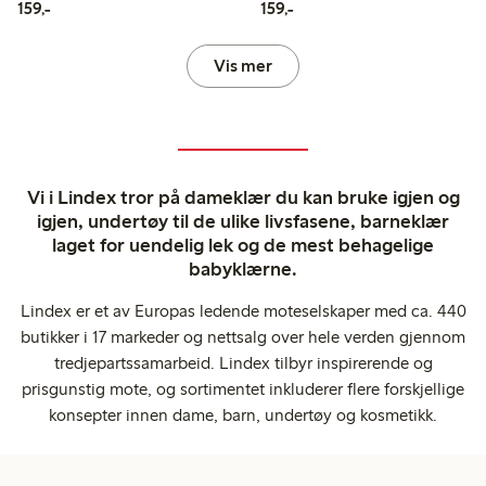
159,00 kr
159,00 kr
159,-
159,-
Vis mer
Vi i Lindex tror på dameklær du kan bruke igjen og
igjen, undertøy til de ulike livsfasene, barneklær
laget for uendelig lek og de mest behagelige
babyklærne.
Lindex er et av Europas ledende moteselskaper med ca. 440
butikker i 17 markeder og nettsalg over hele verden gjennom
tredjepartssamarbeid. Lindex tilbyr inspirerende og
prisgunstig mote, og sortimentet inkluderer flere forskjellige
konsepter innen dame, barn, undertøy og kosmetikk.