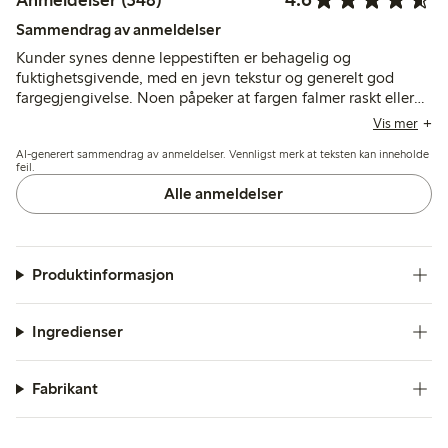
Sammendrag av anmeldelser
Kunder synes denne leppestiften er behagelig og
fuktighetsgivende, med en jevn tekstur og generelt god
fargegjengivelse. Noen påpeker at fargen falmer raskt eller
ser mørkere ut enn forventet, mens noen få nevner tørrhet
Vis mer
eller problemer med påfyllingsmekanismen.
AI-generert sammendrag av anmeldelser. Vennligst merk at teksten kan inneholde
feil.
Alle anmeldelser
Produktinformasjon
Ingredienser
Fabrikant