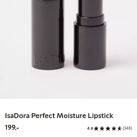
IsaDora Perfect Moisture Lipstick
199,00 kr
199,-
4.6
(348)