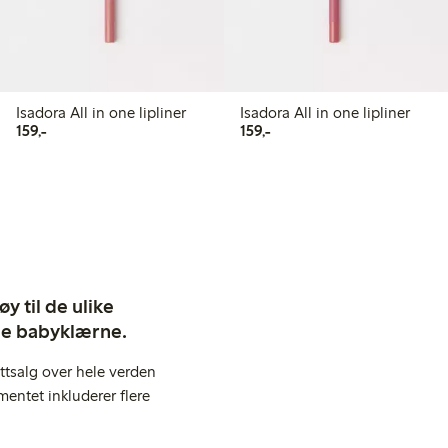
Isadora All in one lipliner
Isadora All in one lipliner
159,00 kr
159,00 kr
159,-
159,-
y til de ulike
ige babyklærne.
ttsalg over hele verden
entet inkluderer flere