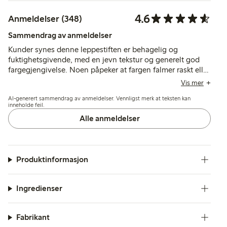
4.6
Anmeldelser (348)
Sammendrag av anmeldelser
Kunder synes denne leppestiften er behagelig og
fuktighetsgivende, med en jevn tekstur og generelt god
fargegjengivelse. Noen påpeker at fargen falmer raskt eller
ser mørkere ut enn forventet, mens noen få nevner tørrhet
Vis mer
eller problemer med påfyllingsmekanismen.
AI-generert sammendrag av anmeldelser. Vennligst merk at teksten kan
inneholde feil.
Alle anmeldelser
Produktinformasjon
Ingredienser
Fabrikant