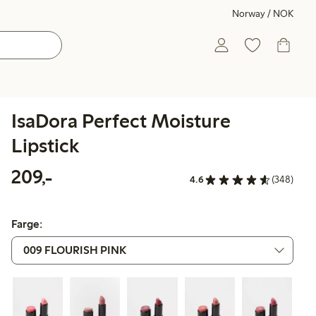
Norway / NOK
IsaDora Perfect Moisture
Lipstick
209,00 kr
209,-
4.6
(348)
Farge: