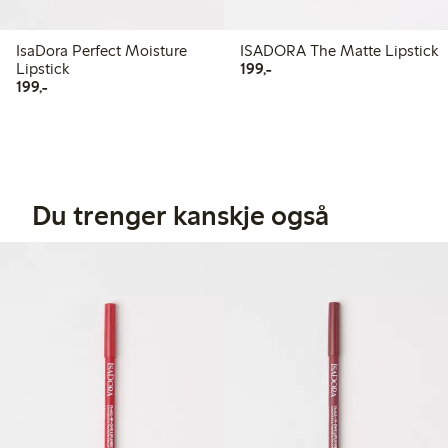
IsaDora Perfect Moisture
ISADORA The Matte Lipstick
199,00 kr
Lipstick
199,-
199,00 kr
199,-
Du trenger kanskje også