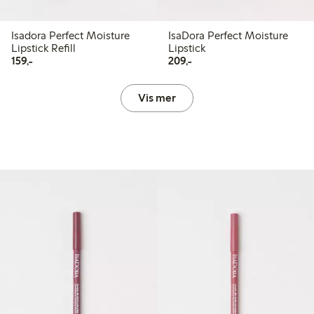
Isadora Perfect Moisture
IsaDora Perfect Moisture
Lipstick Refill
Lipstick
159,00 kr
209,00 kr
159,-
209,-
Vis mer