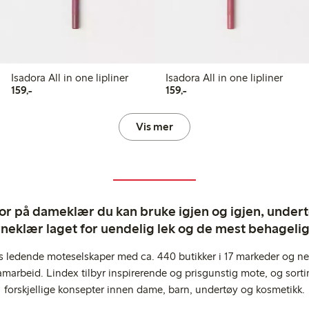
Isadora All in one lipliner
Isadora All in one lipliner
159,00 kr
159,00 kr
159,-
159,-
Vis mer
ror på dameklær du kan bruke igjen og igjen, undertø
rneklær laget for uendelig lek og de mest behagel
s ledende moteselskaper med ca. 440 butikker i 17 markeder og ne
marbeid. Lindex tilbyr inspirerende og prisgunstig mote, og sortim
forskjellige konsepter innen dame, barn, undertøy og kosmetikk.