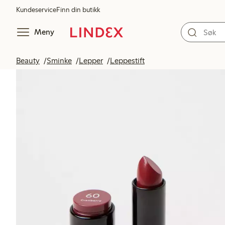
Kundeservice
Finn din butikk
Meny
Beauty
Sminke
Lepper
Leppestift