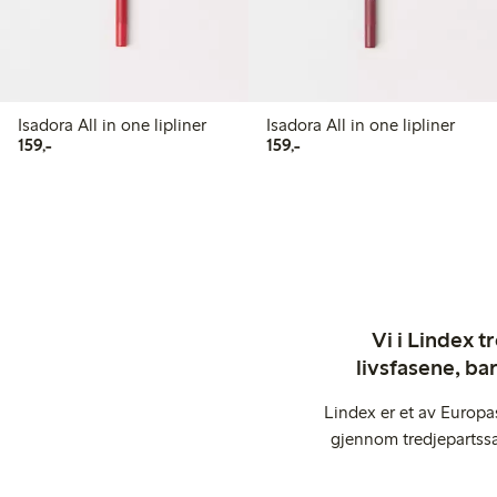
Isadora All in one lipliner
Isadora All in one lipliner
159,00 kr
159,00 kr
159,-
159,-
Vi i Lindex t
livsfasene, ba
Lindex er et av Europa
gjennom tredjepartssa