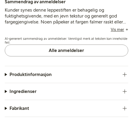
Sammendrag av anmeldelser
Kunder synes denne leppestiften er behagelig og
fuktighetsgivende, med en jevn tekstur og generelt god
fargegjengivelse. Noen påpeker at fargen falmer raskt eller
ser mørkere ut enn forventet, mens noen få nevner tørrhet
Vis mer
eller problemer med påfyllingsmekanismen.
AI-generert sammendrag av anmeldelser. Vennligst merk at teksten kan inneholde
feil.
Alle anmeldelser
Produktinformasjon
Ingredienser
Fabrikant