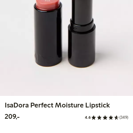
IsaDora Perfect Moisture Lipstick
209,00 kr
209,-
4.6
(349)