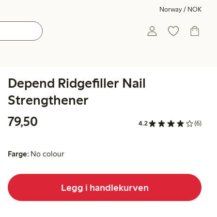
Norway / NOK
Depend Ridgefiller Nail
Strengthener
79,50 kr
79,50
4.2
(6)
Farge:
No colour
Legg i handlekurven