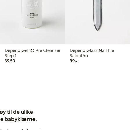
Depend Gel iQ Pre Cleanser
Depend Glass Nail file
Step 1
SalonPro
39,50 kr
99,00 kr
39,50
99,-
y til de ulike
ige babyklærne.