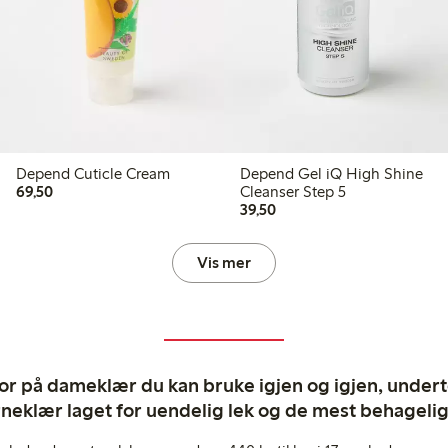
Depend Cuticle Cream
Depend Gel iQ High Shine
69,50 kr
69,50
Cleanser Step 5
39,50 kr
39,50
Vis mer
ror på dameklær du kan bruke igjen og igjen, undertø
rneklær laget for uendelig lek og de mest behagel