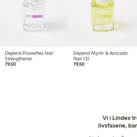
Depend Powerflex Nail
Depend Myrrh & Avocado
Strengthener
Nail Oil
79,50 kr
79,50 kr
79,50
79,50
Vi i Lindex t
livsfasene, ba