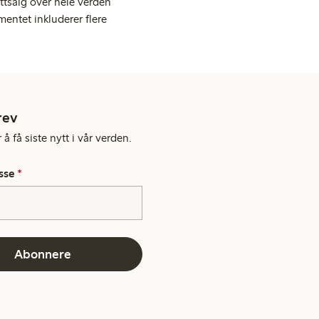
ttsalg over hele verden
entet inkluderer flere
rev
å få siste nytt i vår verden.
sse
*
Abonnere