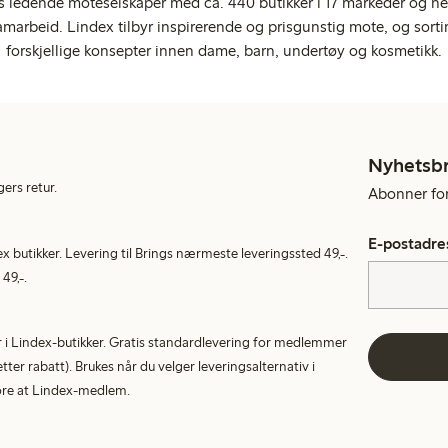
s ledende moteselskaper med ca. 440 butikker i 17 markeder og ne
marbeid. Lindex tilbyr inspirerende og prisgunstig mote, og sortim
forskjellige konsepter innen dame, barn, undertøy og kosmetikk.
Nyhetsb
gers retur.
Abonner for 
E-postadre
ex butikker. Levering til Brings nærmeste leveringssted 49,-.
49,-.
tur i Lindex-butikker. Gratis standardlevering for medlemmer
etter rabatt). Brukes når du velger leveringsalternativ i
More at Lindex-medlem.