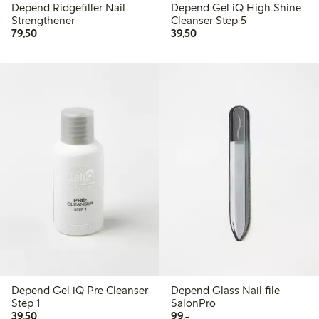
Depend Ridgefiller Nail
Depend Gel iQ High Shine
Strengthener
Cleanser Step 5
79,50 kr
39,50 kr
79,50
39,50
Depend Gel iQ Pre Cleanser
Depend Glass Nail file
Step 1
SalonPro
39,50 kr
99,00 kr
39,50
99,-