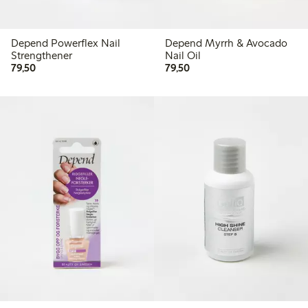
Depend Powerflex Nail
Depend Myrrh & Avocado
Strengthener
Nail Oil
79,50 kr
79,50 kr
79,50
79,50