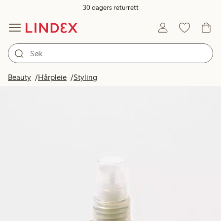
30 dagers returrett
Beauty
Hårpleie
Styling