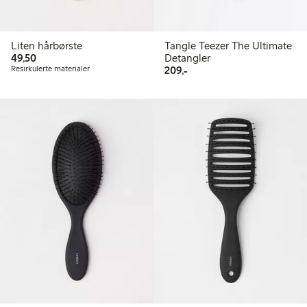
Liten hårbørste
Tangle Teezer The Ultimate
49,50 kr
49,50
Detangler
209,00 kr
Resirkulerte materialer
209,-