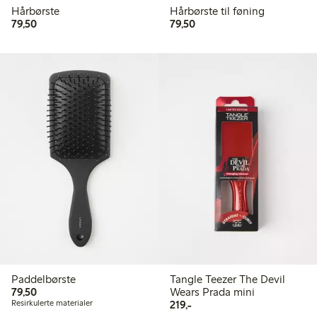
Hårbørste
Hårbørste til føning
79,50 kr
79,50 kr
79,50
79,50
Paddelbørste
Tangle Teezer The Devil
79,50 kr
79,50
Wears Prada mini
219,00 kr
Resirkulerte materialer
219,-