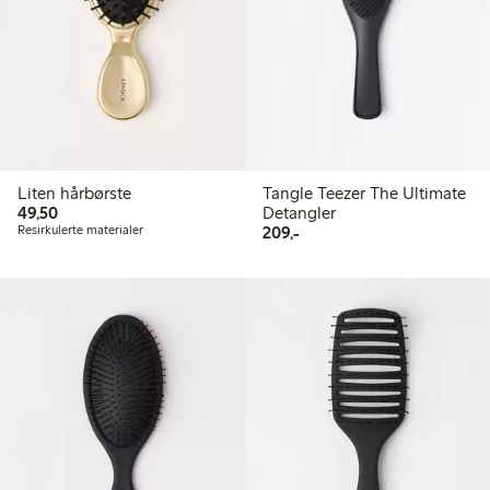
Liten hårbørste
Tangle Teezer The Ultimate
49,50 kr
49,50
Detangler
209,00 kr
Resirkulerte materialer
209,-