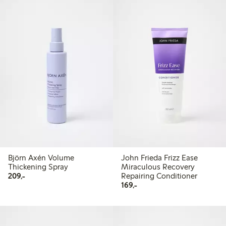
Björn Axén Volume
John Frieda Frizz Ease
Thickening Spray
Miraculous Recovery
209,00 kr
209,-
Repairing Conditioner
169,00 kr
169,-