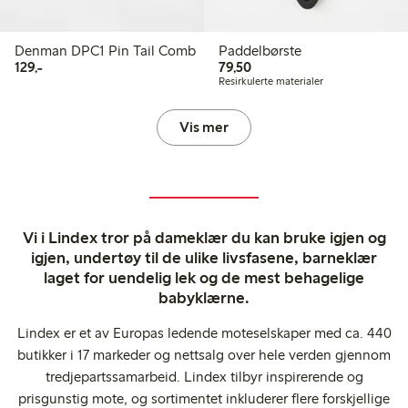
Denman DPC1 Pin Tail Comb
Paddelbørste
129,00 kr
79,50 kr
129,-
79,50
Resirkulerte materialer
Vis mer
Vi i Lindex tror på dameklær du kan bruke igjen og
igjen, undertøy til de ulike livsfasene, barneklær
laget for uendelig lek og de mest behagelige
babyklærne.
Lindex er et av Europas ledende moteselskaper med ca. 440
butikker i 17 markeder og nettsalg over hele verden gjennom
tredjepartssamarbeid. Lindex tilbyr inspirerende og
prisgunstig mote, og sortimentet inkluderer flere forskjellige